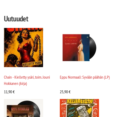
Uutuudet
Chain - Kielletty ysäri, toim. Jouni
Eppu Normaali: Syvään päähän (LP)
Hokkanen (kirja)
11,90
€
25,90
€