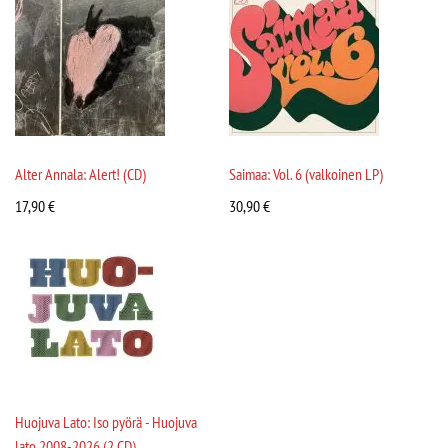
Alter Annala: Alert! (CD)
Saimaa: Vol. 6 (valkoinen LP)
17,90
€
30,90
€
Huojuva Lato: Iso pyörä - Huojuva
lato 2008-2026 (2 CD)