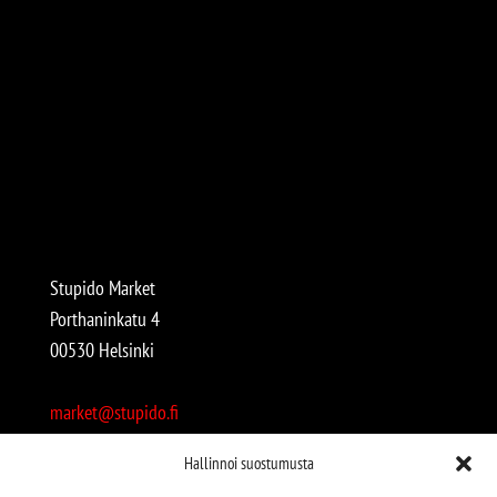
Stupido Market
Porthaninkatu 4
00530 Helsinki
market@stupido.fi
+358 50 4708664
Hallinnoi suostumusta