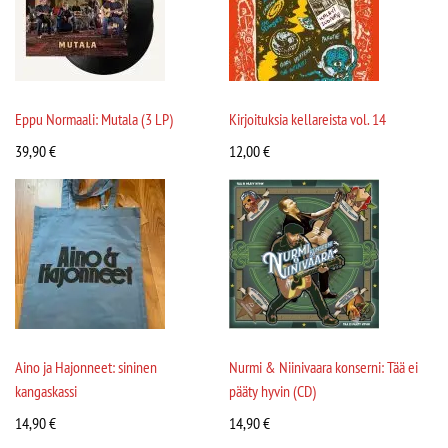
Eppu Normaali: Mutala (3 LP)
Kirjoituksia kellareista vol. 14
39,90
€
12,00
€
Aino ja Hajonneet: sininen
Nurmi & Niinivaara konserni: Tää ei
kangaskassi
pääty hyvin (CD)
14,90
€
14,90
€