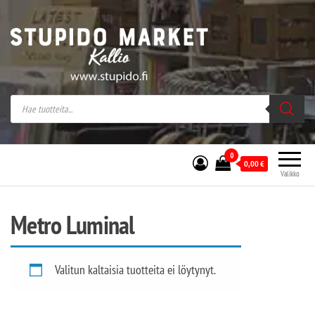
Stupido Market – verkossa ja kivijalassa
Stupido Market on vaihtoehtomusaan
erikoistunut verkko- sekä
kivijalkakauppa Helsingissä Kallion
sydämessä.
0
0,00
€
Valikko
Metro Luminal
Valitun kaltaisia tuotteita ei löytynyt.