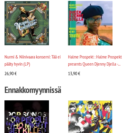
Nurmi & Niinivaara konserni: Tää ei
Halme Prospekt : Halme Prospekt
pääty hyvin (LP)
presents Queen Djenny Djella -...
26,90
€
13,90
€
Ennakkomyynnissä