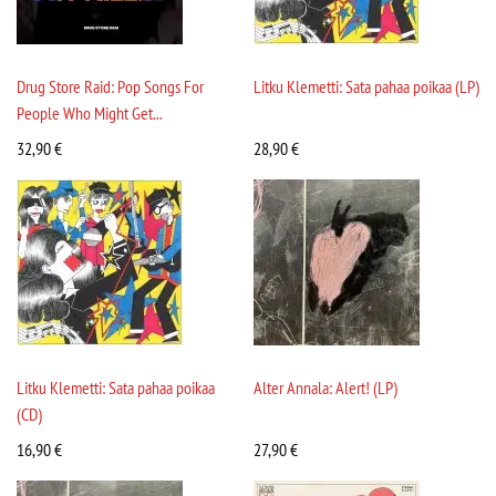
Drug Store Raid: Pop Songs For
Litku Klemetti: Sata pahaa poikaa (LP)
People Who Might Get...
32,90
€
28,90
€
Litku Klemetti: Sata pahaa poikaa
Alter Annala: Alert! (LP)
(CD)
16,90
€
27,90
€