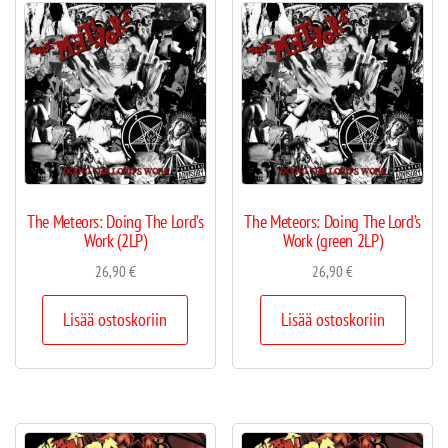
The Meteors: Doing The Lord’s
The Meteors: Doing The Lord’s
Work (2LP)
Work (green 2LP)
26,90
€
26,90
€
Lisää ostoskoriin
Lisää ostoskoriin