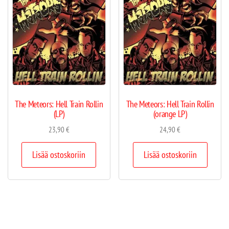
The Meteors: Hell Train Rollin
The Meteors: Hell Train Rollin
(LP)
(orange LP)
23,90
€
24,90
€
Lisää ostoskoriin
Lisää ostoskoriin