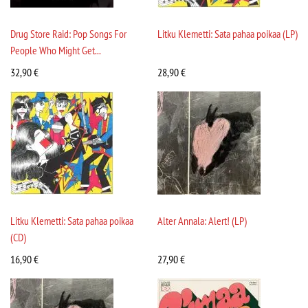
Drug Store Raid: Pop Songs For
Litku Klemetti: Sata pahaa poikaa (LP)
People Who Might Get...
32,90
€
28,90
€
Litku Klemetti: Sata pahaa poikaa
Alter Annala: Alert! (LP)
(CD)
16,90
€
27,90
€