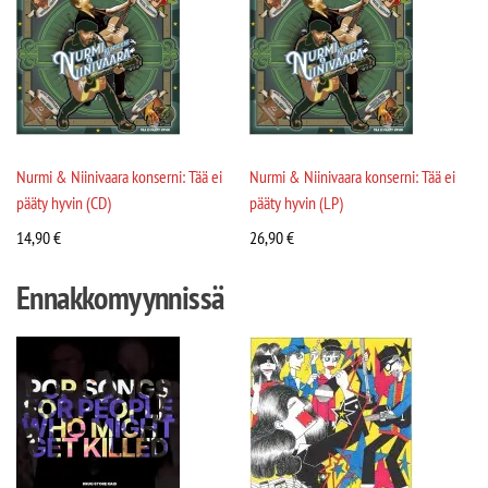
Nurmi & Niinivaara konserni: Tää ei
Nurmi & Niinivaara konserni: Tää ei
pääty hyvin (CD)
pääty hyvin (LP)
14,90
€
26,90
€
Ennakkomyynnissä