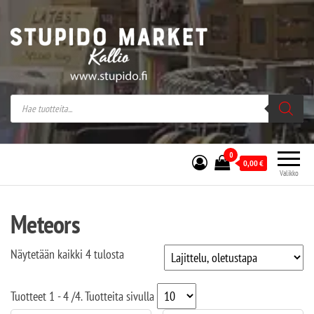
Stupido Market – verkossa ja kivijalassa
Stupido Market on vaihtoehtomusaan
erikoistunut verkko- sekä
kivijalkakauppa Helsingissä Kallion
sydämessä.
0
0,00
€
Valikko
Meteors
Näytetään kaikki 4 tulosta
Tuotteet
1 - 4
/
4
. Tuotteita sivulla