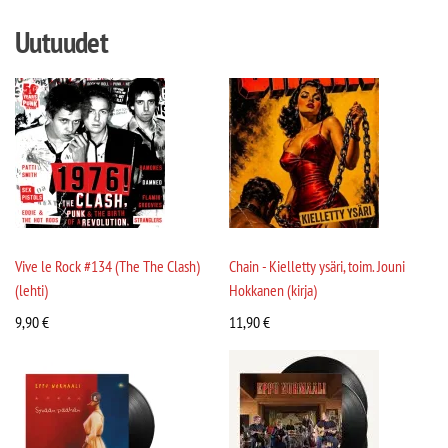
Uutuudet
Vive le Rock #134 (The The Clash)
Chain - Kielletty ysäri, toim. Jouni
(lehti)
Hokkanen (kirja)
9,90
€
11,90
€