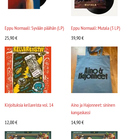
Eppu Normaali: Syvään päähän (LP)
Eppu Normaali: Mutala (3 LP)
25,90
€
39,90
€
Kirjoituksia kellareista vol. 14
Aino ja Hajonneet: sininen
kangaskassi
12,00
€
14,90
€