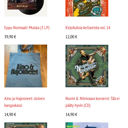
Eppu Normaali: Mutala (3 LP)
Kirjoituksia kellareista vol. 14
39,90
€
12,00
€
Aino ja Hajonneet: sininen
Nurmi & Niinivaara konserni: Tää ei
kangaskassi
pääty hyvin (CD)
14,90
€
14,90
€