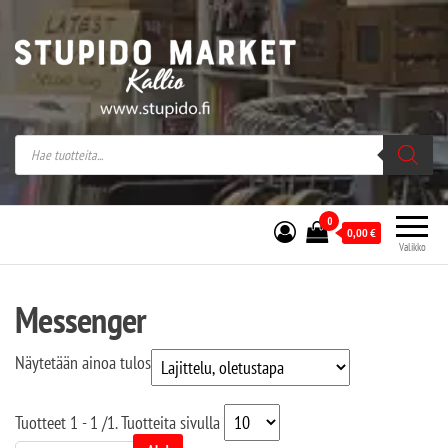
Stupido Market – verkossa ja kivijalassa
Stupido Market on vaihtoehtomusaan
erikoistunut verkko- sekä
kivijalkakauppa Helsingissä Kallion
sydämessä.
0
0,00
€
Valikko
Messenger
Näytetään ainoa tulos
Tuotteet
1 - 1
/
1
. Tuotteita sivulla