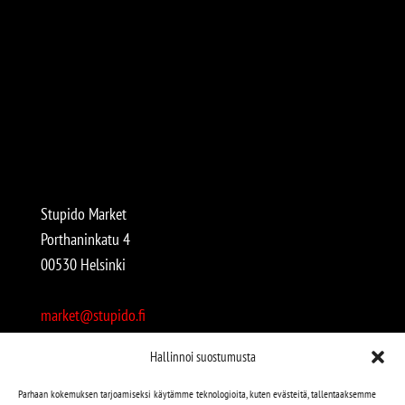
Stupido Market
Porthaninkatu 4
00530 Helsinki
market@stupido.fi
+358 50 4708664
Hallinnoi suostumusta
Avoinna:
Parhaan kokemuksen tarjoamiseksi käytämme teknologioita, kuten evästeitä, tallentaaksemme