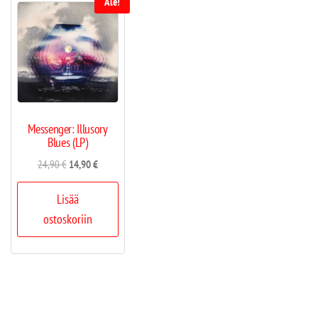
Ale!
Messenger: Illusory
Blues (LP)
24,90
€
14,90
€
Lisää
ostoskoriin