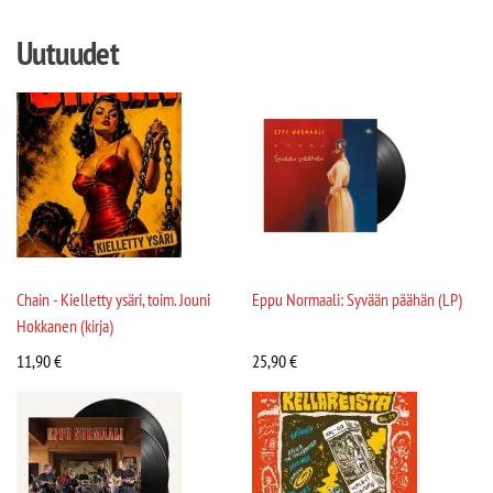
Uutuudet
Chain - Kielletty ysäri, toim. Jouni
Eppu Normaali: Syvään päähän (LP)
Hokkanen (kirja)
11,90
€
25,90
€