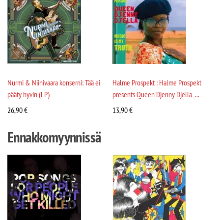
Nurmi & Niinivaara konserni: Tää ei
Halme Prospekt : Halme Prospekt
pääty hyvin (LP)
presents Queen Djenny Djella -...
26,90
€
13,90
€
Ennakkomyynnissä