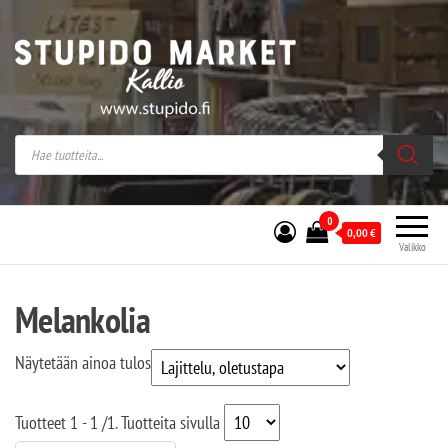
Stupido Market – verkossa ja kivijalassa
Stupido Market on vaihtoehtomusaan
erikoistunut verkko- sekä
kivijalkakauppa Helsingissä Kallion
sydämessä.
0
0,00
€
Valikko
Melankolia
Näytetään ainoa tulos
Tuotteet
1 - 1
/
1
. Tuotteita sivulla