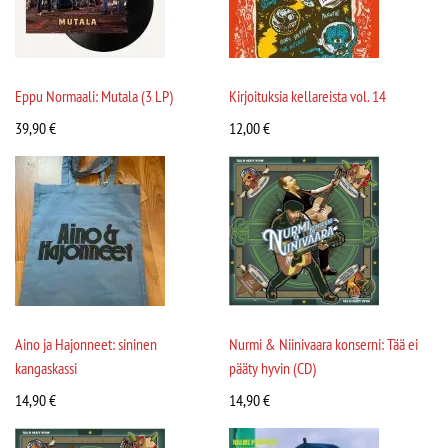
Eppu Normaali: Mutala (3 LP)
Kirjoituksia kellareista vol. 14
39,90
€
12,00
€
Aino ja Hajonneet: sininen
Nurmi & Niinivaara konserni: Tää ei
kangaskassi
pääty hyvin (CD)
14,90
€
14,90
€