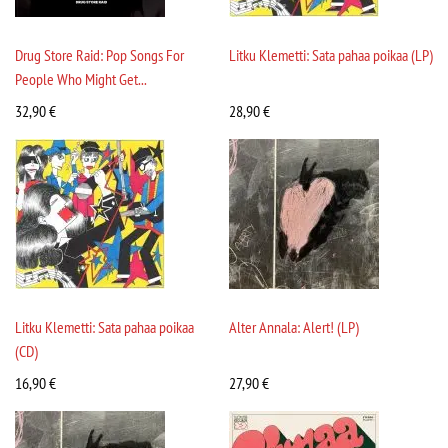
Drug Store Raid: Pop Songs For
Litku Klemetti: Sata pahaa poikaa (LP)
People Who Might Get...
32,90
€
28,90
€
Litku Klemetti: Sata pahaa poikaa
Alter Annala: Alert! (LP)
(CD)
16,90
€
27,90
€