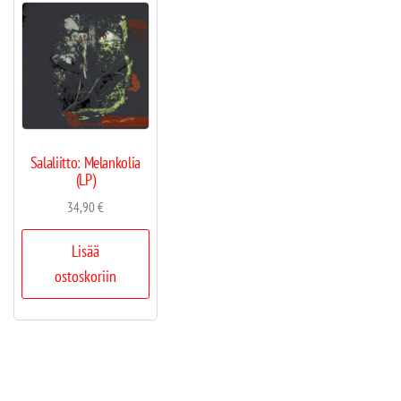
Salaliitto: Melankolia
(LP)
34,90
€
Lisää
ostoskoriin