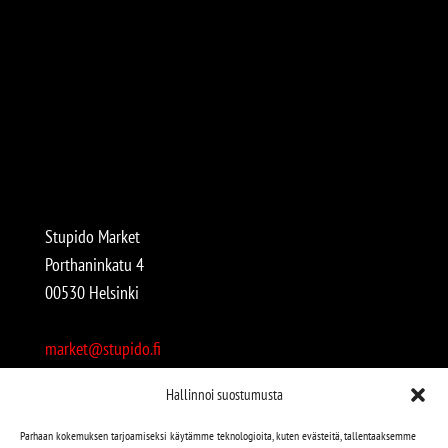
Stupido Market
Porthaninkatu 4
00530 Helsinki
market@stupido.fi
+358 50 4708664
Hallinnoi suostumusta
Avoinna:
Parhaan kokemuksen tarjoamiseksi käytämme teknologioita, kuten evästeitä, tallentaaksemme