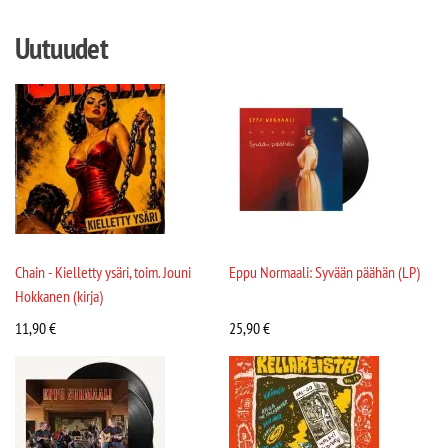
Uutuudet
Chain - Kielletty ysäri, toim. Jouni
Eppu Normaali: Syvään päähän (LP)
Hokkanen (kirja)
11,90
€
25,90
€