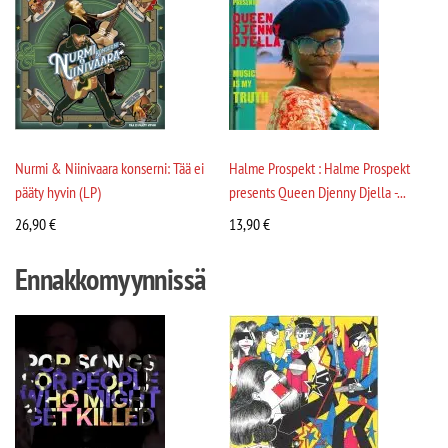
Nurmi & Niinivaara konserni: Tää ei
Halme Prospekt : Halme Prospekt
pääty hyvin (LP)
presents Queen Djenny Djella -...
26,90
€
13,90
€
Ennakkomyynnissä