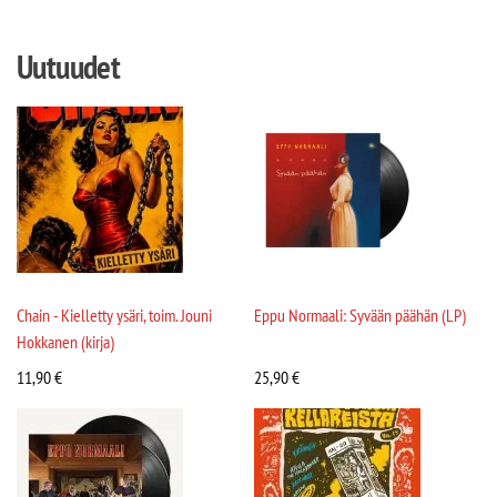
Uutuudet
Chain - Kielletty ysäri, toim. Jouni
Eppu Normaali: Syvään päähän (LP)
Hokkanen (kirja)
11,90
€
25,90
€