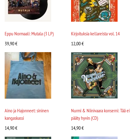
Eppu Normaali: Mutala (3 LP)
Kirjoituksia kellareista vol. 14
39,90
€
12,00
€
Aino ja Hajonneet: sininen
Nurmi & Niinivaara konserni: Tää ei
kangaskassi
pääty hyvin (CD)
14,90
€
14,90
€