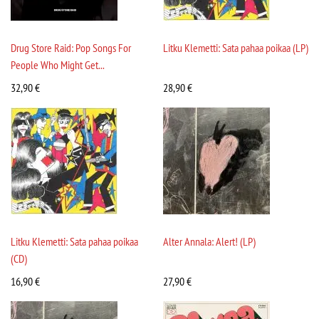
Drug Store Raid: Pop Songs For
Litku Klemetti: Sata pahaa poikaa (LP)
People Who Might Get...
32,90
€
28,90
€
Litku Klemetti: Sata pahaa poikaa
Alter Annala: Alert! (LP)
(CD)
16,90
€
27,90
€