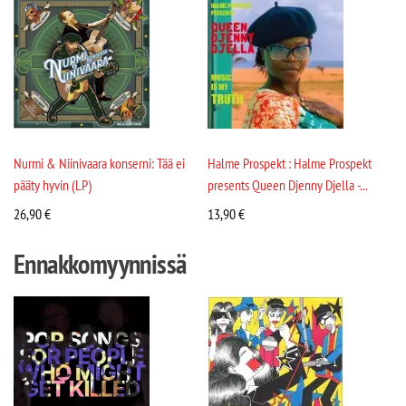
Nurmi & Niinivaara konserni: Tää ei
Halme Prospekt : Halme Prospekt
pääty hyvin (LP)
presents Queen Djenny Djella -...
26,90
€
13,90
€
Ennakkomyynnissä