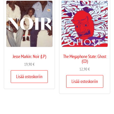
Jesse Markin: Noir (LP)
The Megaphone State: Ghost
(CD)
19,90
€
12,90
€
Lisää ostoskoriin
Lisää ostoskoriin