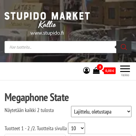
Stupido Market – verkossa ja kivijalassa
Stupido Market on vaihtoehtomusaan
erikoistunut verkko- sekä
kivijalkakauppa Helsingissä Kallion
sydämessä.
0
0,00
€
Valikko
Megaphone State
Näytetään kaikki 2 tulosta
Tuotteet
1 - 2
/
2
. Tuotteita sivulla