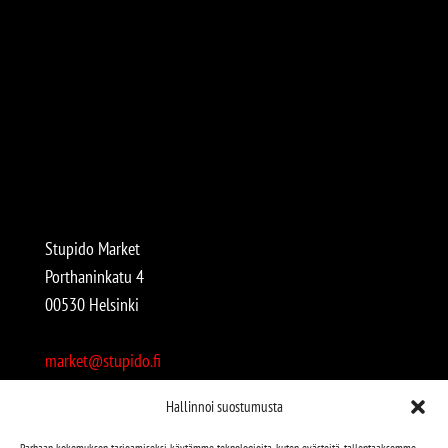
Stupido Market
Porthaninkatu 4
00530 Helsinki
market@stupido.fi
+358 50 4708664
Hallinnoi suostumusta
Avoinna:
Parhaan kokemuksen tarjoamiseksi käytämme teknologioita, kuten evästeitä, tallentaaksemme