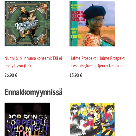
Nurmi & Niinivaara konserni: Tää ei
Halme Prospekt : Halme Prospekt
pääty hyvin (LP)
presents Queen Djenny Djella -...
26,90
€
13,90
€
Ennakkomyynnissä