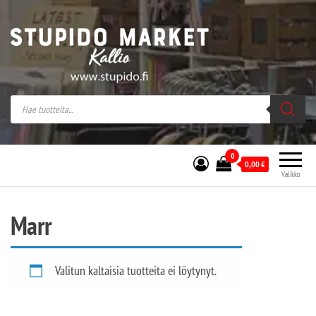
Stupido Market – verkossa ja kivijalassa
Stupido Market on vaihtoehtomusaan
erikoistunut verkko- sekä
kivijalkakauppa Helsingissä Kallion
sydämessä.
0
0,00
€
Valikko
Marr
Valitun kaltaisia tuotteita ei löytynyt.