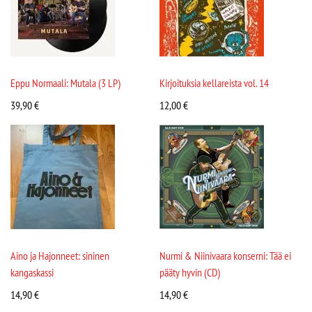
Eppu Normaali: Mutala (3 LP)
Kirjoituksia kellareista vol. 14
39,90
€
12,00
€
Aino ja Hajonneet: sininen
Nurmi & Niinivaara konserni: Tää ei
kangaskassi
pääty hyvin (CD)
14,90
€
14,90
€