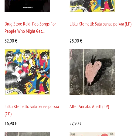
Drug Store Raid: Pop Songs For
Litku Klemetti: Sata pahaa poikaa (LP)
People Who Might Get...
32,90
€
28,90
€
Litku Klemetti: Sata pahaa poikaa
Alter Annala: Alert! (LP)
(CD)
16,90
€
27,90
€