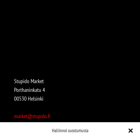
Stupido Market
Porthaninkatu 4
00530 Helsinki
market@stupido.fi
+358 50 4708664
Hallinnoi suostumusta