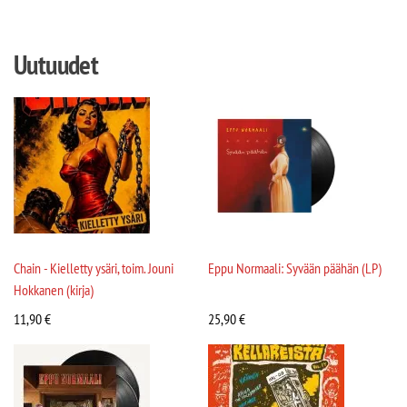
Uutuudet
Chain - Kielletty ysäri, toim. Jouni
Eppu Normaali: Syvään päähän (LP)
Hokkanen (kirja)
11,90
€
25,90
€