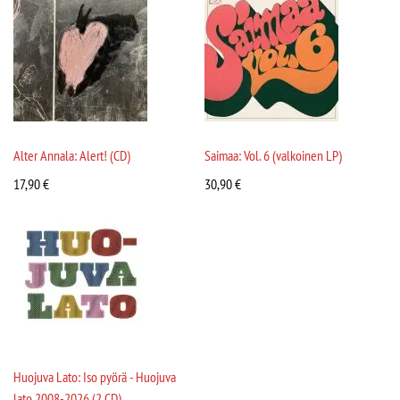
Alter Annala: Alert! (CD)
Saimaa: Vol. 6 (valkoinen LP)
17,90
€
30,90
€
Huojuva Lato: Iso pyörä - Huojuva
lato 2008-2026 (2 CD)