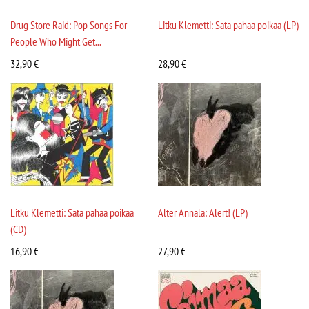
Drug Store Raid: Pop Songs For
Litku Klemetti: Sata pahaa poikaa (LP)
People Who Might Get...
32,90
€
28,90
€
Litku Klemetti: Sata pahaa poikaa
Alter Annala: Alert! (LP)
(CD)
16,90
€
27,90
€