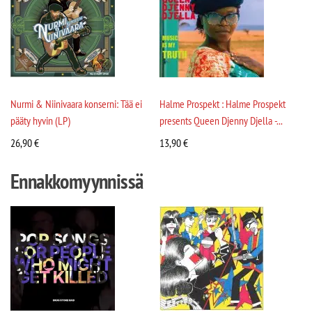
Nurmi & Niinivaara konserni: Tää ei
Halme Prospekt : Halme Prospekt
pääty hyvin (LP)
presents Queen Djenny Djella -...
26,90
€
13,90
€
Ennakkomyynnissä