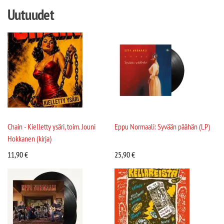
Uutuudet
Chain - Kielletty ysäri, toim. Jouni
Eppu Normaali: Syvään päähän (LP)
Hokkanen (kirja)
11,90
€
25,90
€