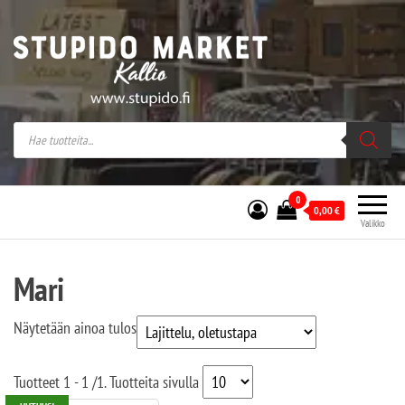
Stupido Market – verkossa ja kivijalassa
Stupido Market on vaihtoehtomusaan
erikoistunut verkko- sekä
kivijalkakauppa Helsingissä Kallion
sydämessä.
0
0,00
€
Valikko
Mari
Näytetään ainoa tulos
Tuotteet
1 - 1
/
1
. Tuotteita sivulla