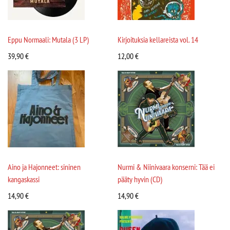
Eppu Normaali: Mutala (3 LP)
Kirjoituksia kellareista vol. 14
39,90
€
12,00
€
Aino ja Hajonneet: sininen
Nurmi & Niinivaara konserni: Tää ei
kangaskassi
pääty hyvin (CD)
14,90
€
14,90
€