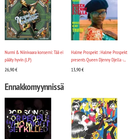
Nurmi & Niinivaara konserni: Tää ei
Halme Prospekt : Halme Prospekt
pääty hyvin (LP)
presents Queen Djenny Djella -...
26,90
€
13,90
€
Ennakkomyynnissä