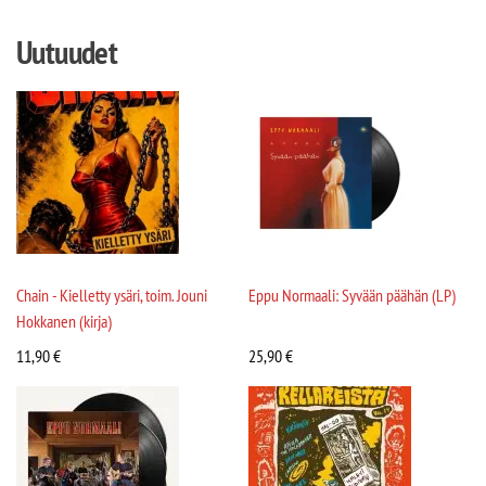
Uutuudet
Chain - Kielletty ysäri, toim. Jouni
Eppu Normaali: Syvään päähän (LP)
Hokkanen (kirja)
11,90
€
25,90
€