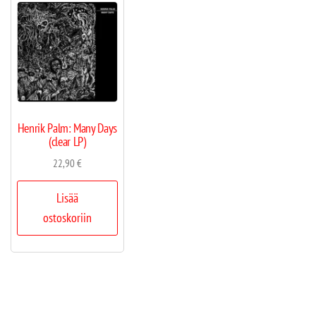
Henrik Palm: Many Days
(clear LP)
22,90
€
Lisää
ostoskoriin