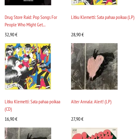
Drug Store Raid: Pop Songs For
Litku Klemetti: Sata pahaa poikaa (LP)
People Who Might Get...
32,90
€
28,90
€
Litku Klemetti: Sata pahaa poikaa
Alter Annala: Alert! (LP)
(CD)
16,90
€
27,90
€