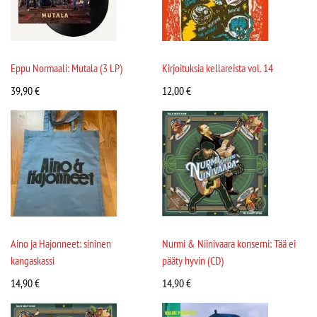
Eppu Normaali: Mutala (3 LP)
Kirjoituksia kellareista vol. 14
39,90
€
12,00
€
Aino ja Hajonneet: sininen
Nurmi & Niinivaara konserni: Tää ei
kangaskassi
pääty hyvin (CD)
14,90
€
14,90
€