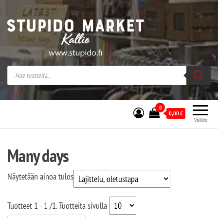
Stupido Market – verkossa ja kivijalassa
Stupido Market on vaihtoehtomusaan
erikoistunut verkko- sekä
kivijalkakauppa Helsingissä Kallion
sydämessä.
0
0,00
€
Valikko
Many days
Näytetään ainoa tulos
Tuotteet
1 - 1
/
1
. Tuotteita sivulla