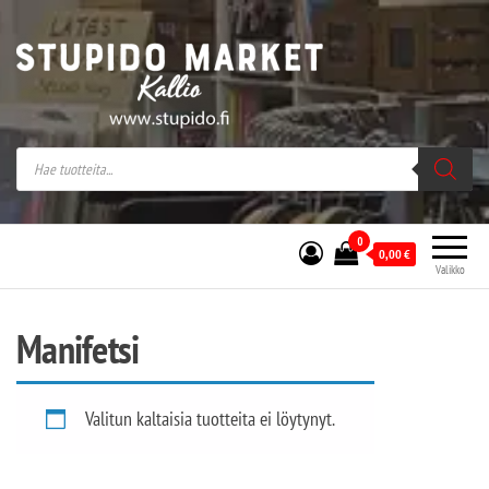
Stupido Market – verkossa ja kivijalassa
Stupido Market on vaihtoehtomusaan
erikoistunut verkko- sekä
kivijalkakauppa Helsingissä Kallion
sydämessä.
0
0,00
€
Valikko
Manifetsi
Valitun kaltaisia tuotteita ei löytynyt.