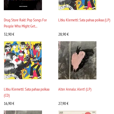
Drug Store Raid: Pop Songs For
Litku Klemetti: Sata pahaa poikaa (LP)
People Who Might Get...
32,90
€
28,90
€
Litku Klemetti: Sata pahaa poikaa
Alter Annala: Alert! (LP)
(CD)
16,90
€
27,90
€