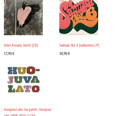
Alter Annala: Alert! (CD)
Saimaa: Vol. 6 (valkoinen LP)
17,90
€
30,90
€
Huojuva Lato: Iso pyörä - Huojuva
lato 2008-2026 (2 CD)