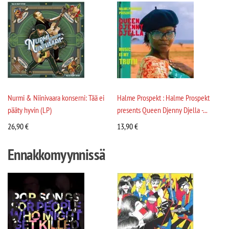
Nurmi & Niinivaara konserni: Tää ei
Halme Prospekt : Halme Prospekt
pääty hyvin (LP)
presents Queen Djenny Djella -...
26,90
€
13,90
€
Ennakkomyynnissä