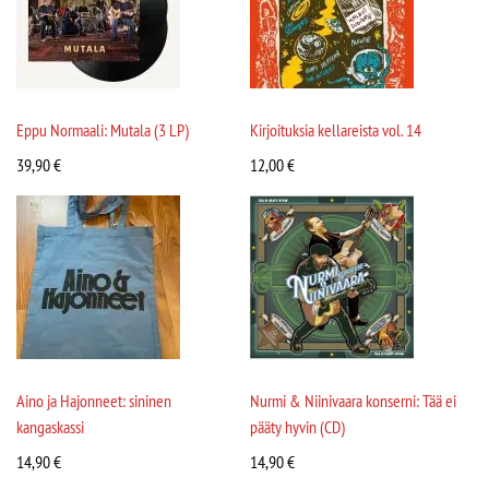
Eppu Normaali: Mutala (3 LP)
Kirjoituksia kellareista vol. 14
39,90
€
12,00
€
Aino ja Hajonneet: sininen
Nurmi & Niinivaara konserni: Tää ei
kangaskassi
pääty hyvin (CD)
14,90
€
14,90
€