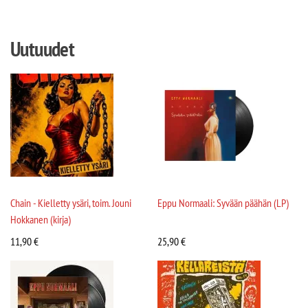
Uutuudet
Chain - Kielletty ysäri, toim. Jouni
Eppu Normaali: Syvään päähän (LP)
Hokkanen (kirja)
11,90
€
25,90
€