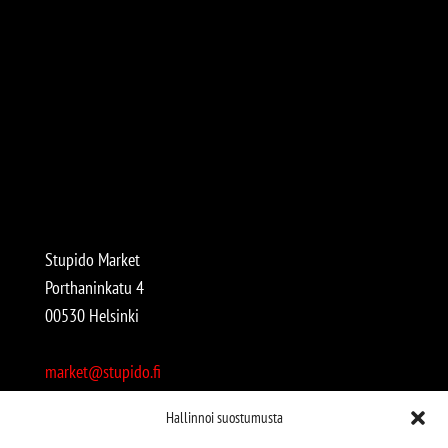
Stupido Market
Porthaninkatu 4
00530 Helsinki
market@stupido.fi
+358 50 4708664
Hallinnoi suostumusta