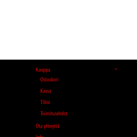
Kauppa
Ostoskori
Kassa
Tilini
Toimitusehdot
Ota yhteyttä