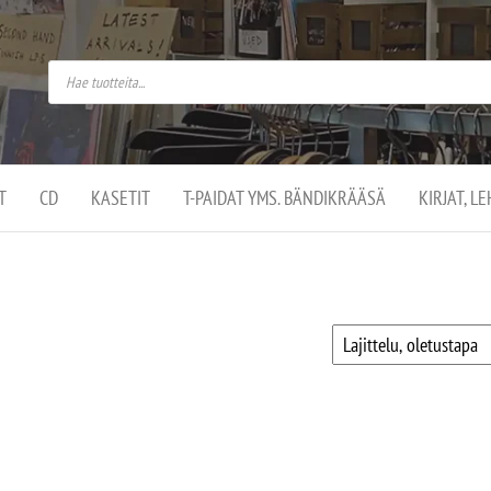
do
arket on
omusaan
t –
ut
ssa
kä
kauppa
ä
lassa
T
CD
KASETIT
T-PAIDAT YMS. BÄNDIKRÄÄSÄ
KIRJAT, L
.