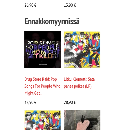
26,90
€
13,90
€
Ennakkomyynnissä
Drug Store Raid: Pop
Litku Klemetti: Sata
Songs For People Who
pahaa poikaa (LP)
Might Get...
32,90
€
28,90
€