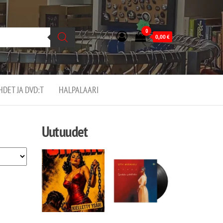
0
0,00
€
EHDET JA DVD:T
HALPALAARI
Uutuudet