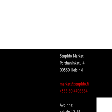
Stupido Market
Porthaninkatu 4
00530 Helsinki
market@stupido.fi
+358 50 4708664
Avoinna:
arkisin 12-18