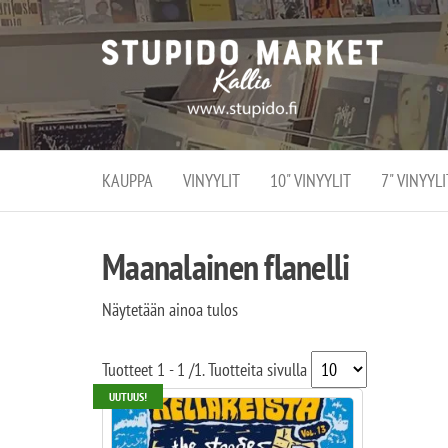
Stupi
Stupido M
vaihtoeht
Marke
erikoistun
verko
verkko- se
kivijalka
ja
Helsingiss
kivija
Kallion
KAUPPA
VINYYLIT
10" VINYYLIT
7" VINYYLI
sydämessä
Maanalainen flanelli
Näytetään ainoa tulos
Tuotteet
1 - 1
/
1
. Tuotteita sivulla
UUTUUS!