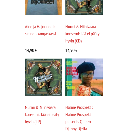
Aino ja Hajonneet:
Nurmi & Niinivaara
sininen kangaskassi
konserni: Tää ei pääty
hyvin (CD)
14,90
€
14,90
€
Nurmi & Niinivaara
Halme Prospekt :
konserni: Tää ei pääty
Halme Prospekt
hyvin (LP)
presents Queen
Djenny Djella -...