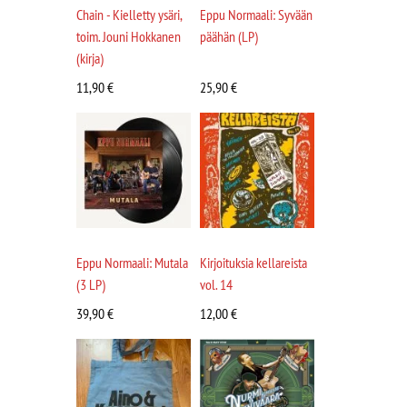
Chain - Kielletty ysäri,
Eppu Normaali: Syvään
toim. Jouni Hokkanen
päähän (LP)
(kirja)
11,90
€
25,90
€
Eppu Normaali: Mutala
Kirjoituksia kellareista
(3 LP)
vol. 14
39,90
€
12,00
€