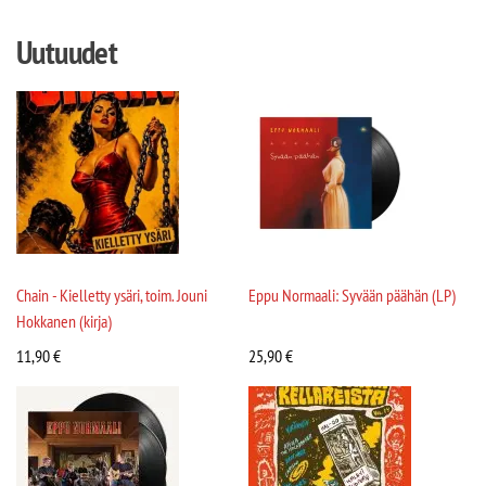
Uutuudet
Chain - Kielletty ysäri, toim. Jouni
Eppu Normaali: Syvään päähän (LP)
Hokkanen (kirja)
11,90
€
25,90
€