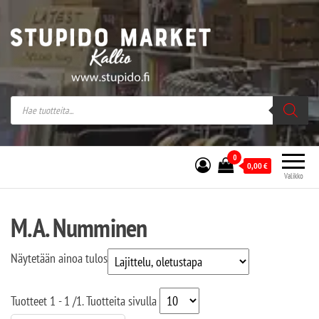
Stupido Market – verkossa ja kivijalassa
Stupido Market on vaihtoehtomusaan
erikoistunut verkko- sekä
kivijalkakauppa Helsingissä Kallion
sydämessä.
0
0,00
€
Valikko
M.A. Numminen
Näytetään ainoa tulos
Tuotteet
1 - 1
/
1
. Tuotteita sivulla