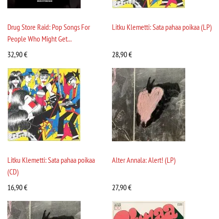
Drug Store Raid: Pop Songs For
Litku Klemetti: Sata pahaa poikaa (LP)
People Who Might Get...
32,90
€
28,90
€
Litku Klemetti: Sata pahaa poikaa
Alter Annala: Alert! (LP)
(CD)
16,90
€
27,90
€