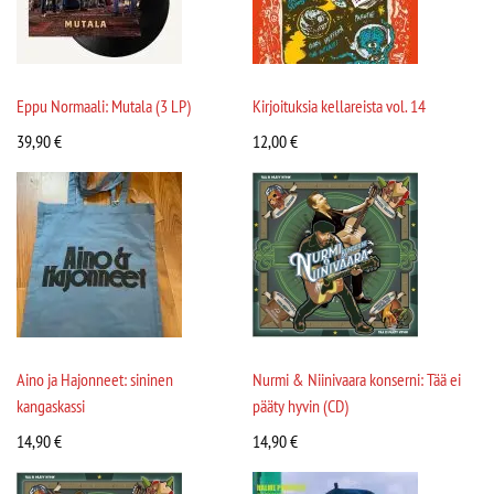
Eppu Normaali: Mutala (3 LP)
Kirjoituksia kellareista vol. 14
39,90
€
12,00
€
Aino ja Hajonneet: sininen
Nurmi & Niinivaara konserni: Tää ei
kangaskassi
pääty hyvin (CD)
14,90
€
14,90
€