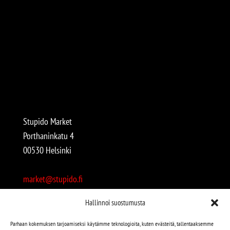
Stupido Market
Porthaninkatu 4
00530 Helsinki
market@stupido.fi
+358 50 4708664
Hallinnoi suostumusta
Avoinna:
Parhaan kokemuksen tarjoamiseksi käytämme teknologioita, kuten evästeitä, tallentaaksemme