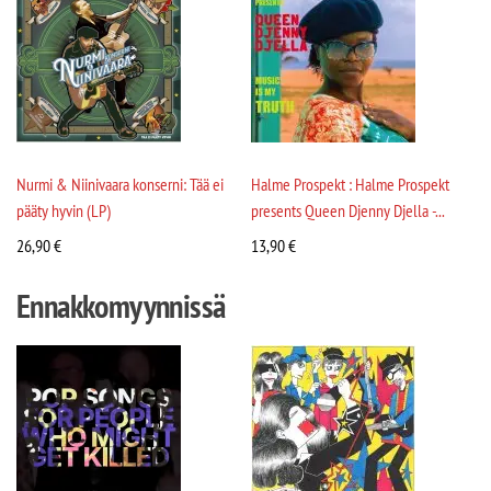
Nurmi & Niinivaara konserni: Tää ei
Halme Prospekt : Halme Prospekt
pääty hyvin (LP)
presents Queen Djenny Djella -...
26,90
€
13,90
€
Ennakkomyynnissä