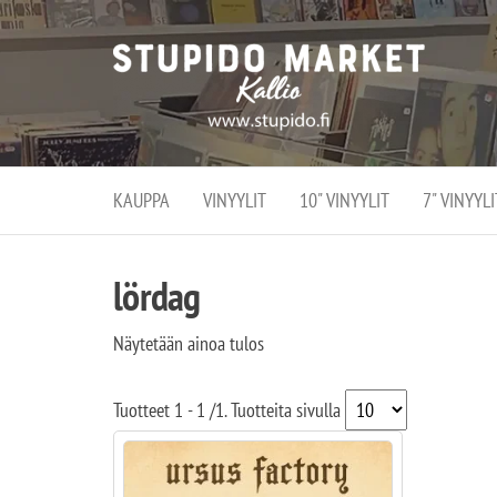
Stupi
Stupido M
vaihtoeht
Marke
erikoistun
verko
verkko- se
kivijalka
ja
Helsingiss
kivija
Kallion
KAUPPA
VINYYLIT
10" VINYYLIT
7" VINYYLI
sydämessä
lördag
Näytetään ainoa tulos
Tuotteet
1 - 1
/
1
. Tuotteita sivulla