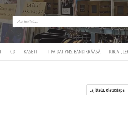
do
arket on
omusaan
t –
ut
ssa
kä
kauppa
ä
lassa
T
CD
KASETIT
T-PAIDAT YMS. BÄNDIKRÄÄSÄ
KIRJAT, L
.