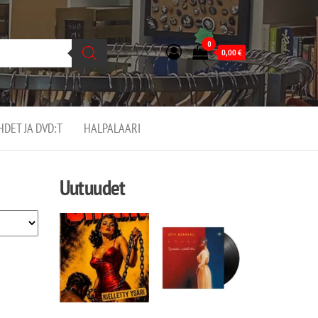
0
0,00
€
EHDET JA DVD:T
HALPALAARI
Uutuudet