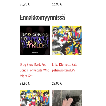
26,90
€
13,90
€
Ennakkomyynnissä
Drug Store Raid: Pop
Litku Klemetti: Sata
Songs For People Who
pahaa poikaa (LP)
Might Get...
32,90
€
28,90
€