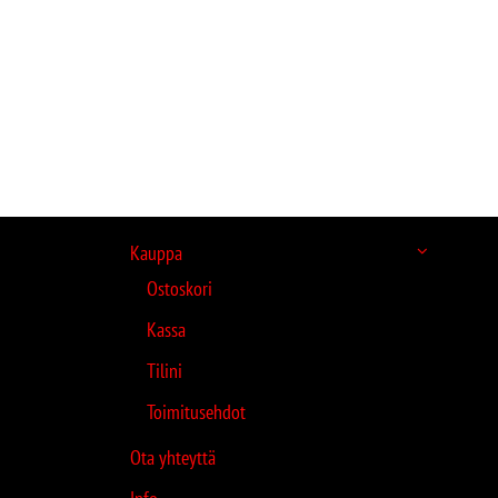
Kauppa
Ostoskori
Kassa
Tilini
Toimitusehdot
Ota yhteyttä