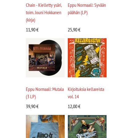
Chain - Kielletty ysäri,
Eppu Normaali: Syvään
toim. Jouni Hokkanen
päähän (LP)
(kirja)
11,90
€
25,90
€
Eppu Normaali: Mutala
Kirjoituksia kellareista
(3 LP)
vol. 14
39,90
€
12,00
€