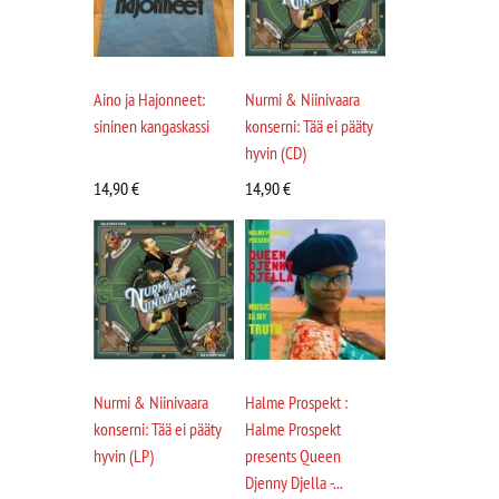
Aino ja Hajonneet:
Nurmi & Niinivaara
sininen kangaskassi
konserni: Tää ei pääty
hyvin (CD)
14,90
€
14,90
€
Nurmi & Niinivaara
Halme Prospekt :
konserni: Tää ei pääty
Halme Prospekt
hyvin (LP)
presents Queen
Djenny Djella -...