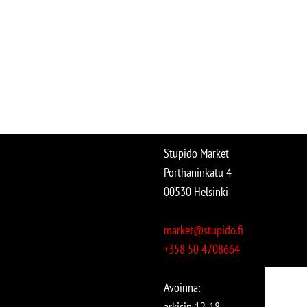
Stupido Market
Porthaninkatu 4
00530 Helsinki
market@stupido.fi
+358 50 4708664
Avoinna:
arkisin 12-18