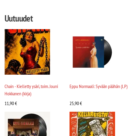
Uutuudet
Chain - Kielletty ysäri, toim. Jouni
Eppu Normaali: Syvään päähän (LP)
Hokkanen (kirja)
11,90
€
25,90
€