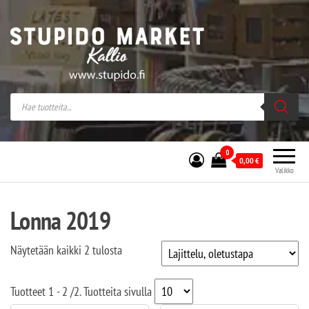
Stupido Market – verkossa ja kivijalassa
Stupido Market on vaihtoehtomusaan
erikoistunut verkko- sekä
kivijalkakauppa Helsingissä Kallion
sydämessä.
0
0,00
€
Valikko
Lonna 2019
Näytetään kaikki 2 tulosta
Tuotteet
1 - 2
/
2
. Tuotteita sivulla