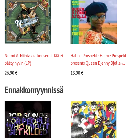
Nurmi & Niinivaara konserni: Tää ei
Halme Prospekt : Halme Prospekt
pääty hyvin (LP)
presents Queen Djenny Djella -...
26,90
€
13,90
€
Ennakkomyynnissä