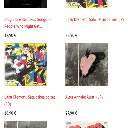
Drug Store Raid: Pop Songs For
Litku Klemetti: Sata pahaa poikaa (LP)
People Who Might Get...
32,90
€
28,90
€
Litku Klemetti: Sata pahaa poikaa
Alter Annala: Alert! (LP)
(CD)
16,90
€
27,90
€