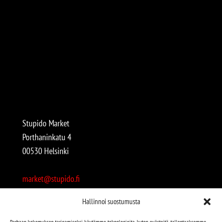
Stupido Market
Porthaninkatu 4
00530 Helsinki
market@stupido.fi
+358 50 4708664
Hallinnoi suostumusta
Avoinna:
Parhaan kokemuksen tarjoamiseksi käytämme teknologioita, kuten evästeitä, tallentaaksemme