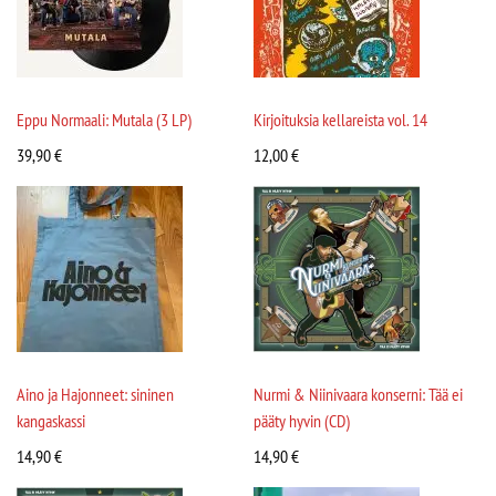
Eppu Normaali: Mutala (3 LP)
Kirjoituksia kellareista vol. 14
39,90
€
12,00
€
Aino ja Hajonneet: sininen
Nurmi & Niinivaara konserni: Tää ei
kangaskassi
pääty hyvin (CD)
14,90
€
14,90
€