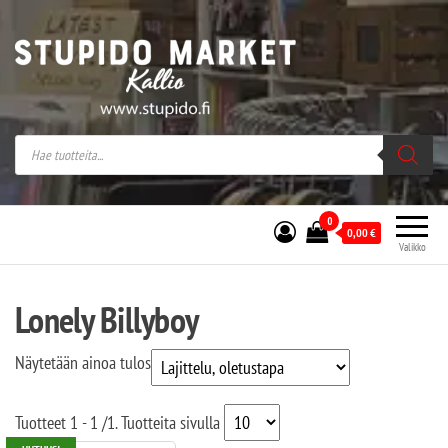
Stupido Market – verkossa ja kivijalassa
Stupido Market on vaihtoehtomusaan
erikoistunut verkko- sekä
kivijalkakauppa Helsingissä Kallion
sydämessä.
0
0,00
€
Valikko
Lonely Billyboy
Näytetään ainoa tulos
Tuotteet
1 - 1
/
1
. Tuotteita sivulla