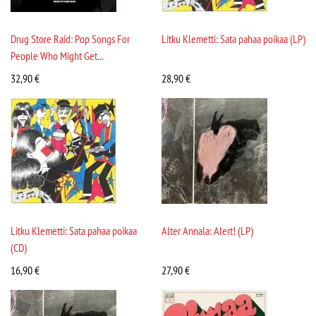
Drug Store Raid: Pop Songs For
Litku Klemetti: Sata pahaa poikaa (LP)
People Who Might Get...
32,90
€
28,90
€
Litku Klemetti: Sata pahaa poikaa
Alter Annala: Alert! (LP)
(CD)
16,90
€
27,90
€