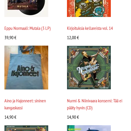
Eppu Normaali: Mutala (3 LP)
Kirjoituksia kellareista vol. 14
39,90
€
12,00
€
Aino ja Hajonneet: sininen
Nurmi & Niinivaara konserni: Tää ei
kangaskassi
pääty hyvin (CD)
14,90
€
14,90
€