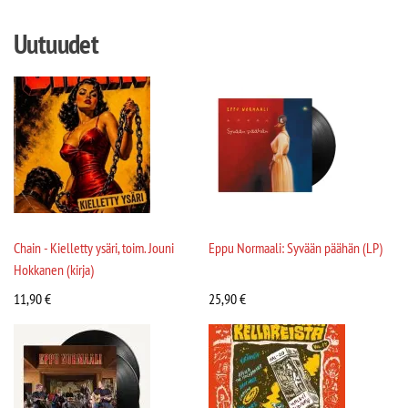
Uutuudet
Chain - Kielletty ysäri, toim. Jouni
Eppu Normaali: Syvään päähän (LP)
Hokkanen (kirja)
11,90
€
25,90
€