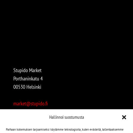
Stupido Market
Porthaninkatu 4
00530 Helsinki
market@stupido.fi
+358 50 4708664
Hallinnoi suostumusta
Avoinna:
Parhaan kokemuksen tarjoamiseksi käytämme teknologioita, kuten evästeitä, tallentaaksemme