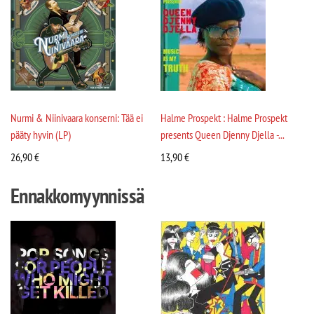
Nurmi & Niinivaara konserni: Tää ei
Halme Prospekt : Halme Prospekt
pääty hyvin (LP)
presents Queen Djenny Djella -...
26,90
€
13,90
€
Ennakkomyynnissä