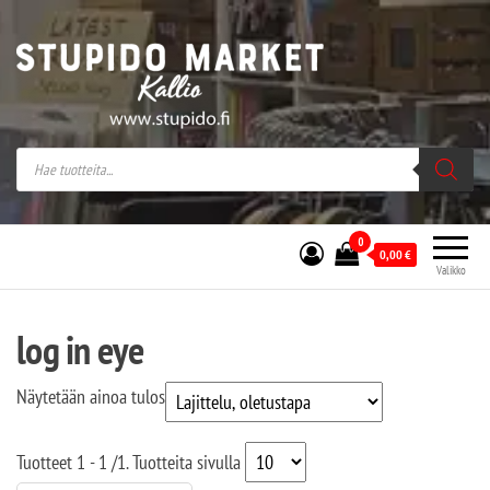
Stupido Market – verkossa ja kivijalassa
Stupido Market on vaihtoehtomusaan
erikoistunut verkko- sekä
kivijalkakauppa Helsingissä Kallion
sydämessä.
0
0,00
€
Valikko
log in eye
Näytetään ainoa tulos
Tuotteet
1 - 1
/
1
. Tuotteita sivulla