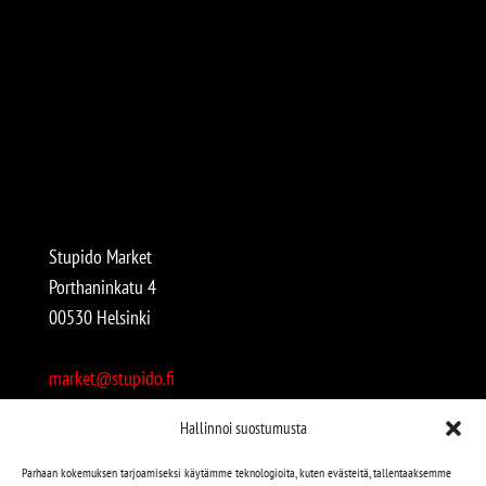
Stupido Market
Porthaninkatu 4
00530 Helsinki
market@stupido.fi
+358 50 4708664
Hallinnoi suostumusta
Avoinna:
Parhaan kokemuksen tarjoamiseksi käytämme teknologioita, kuten evästeitä, tallentaaksemme