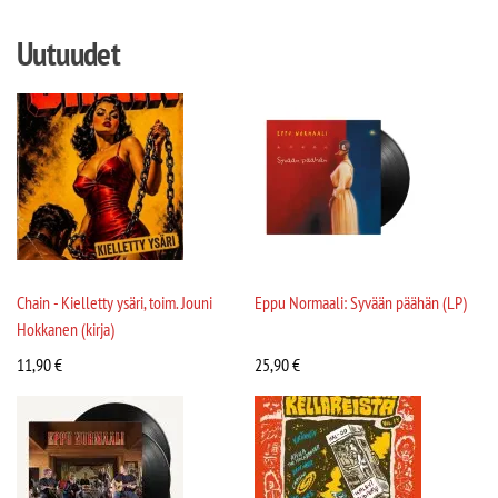
Uutuudet
Chain - Kielletty ysäri, toim. Jouni
Eppu Normaali: Syvään päähän (LP)
Hokkanen (kirja)
11,90
€
25,90
€