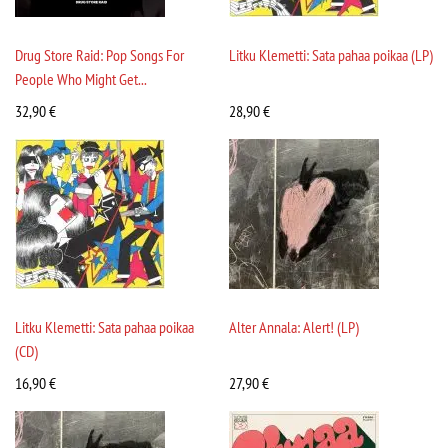
Drug Store Raid: Pop Songs For
Litku Klemetti: Sata pahaa poikaa (LP)
People Who Might Get...
32,90
€
28,90
€
Litku Klemetti: Sata pahaa poikaa
Alter Annala: Alert! (LP)
(CD)
16,90
€
27,90
€