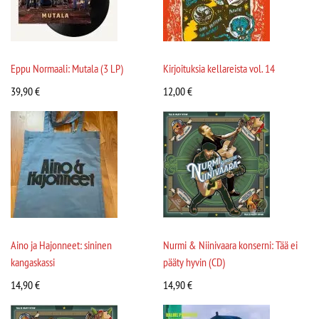
Eppu Normaali: Mutala (3 LP)
Kirjoituksia kellareista vol. 14
39,90
€
12,00
€
Aino ja Hajonneet: sininen
Nurmi & Niinivaara konserni: Tää ei
kangaskassi
pääty hyvin (CD)
14,90
€
14,90
€