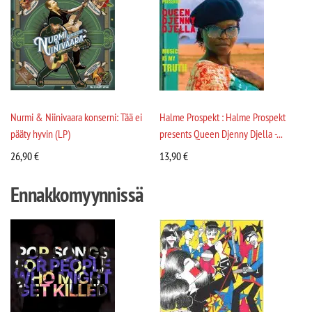
Nurmi & Niinivaara konserni: Tää ei
Halme Prospekt : Halme Prospekt
pääty hyvin (LP)
presents Queen Djenny Djella -...
26,90
€
13,90
€
Ennakkomyynnissä