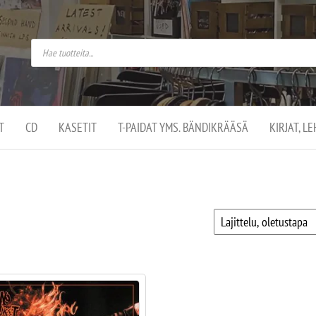
do
arket on
omusaan
t –
ut
ssa
kä
kauppa
ä
lassa
T
CD
KASETIT
T-PAIDAT YMS. BÄNDIKRÄÄSÄ
KIRJAT, L
.