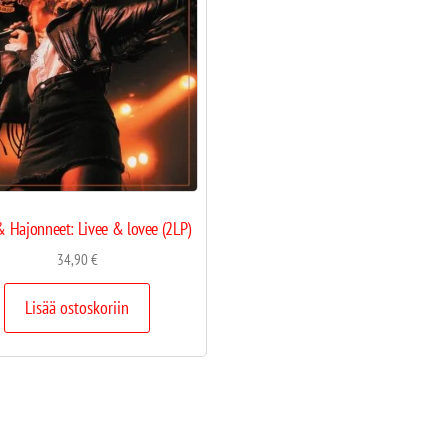
& Hajonneet: Livee & lovee (2LP)
34,90
€
Lisää ostoskoriin