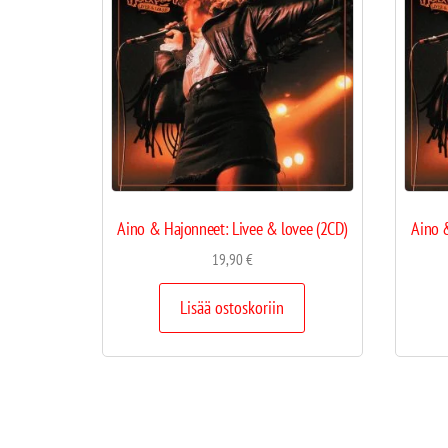
Aino & Hajonneet: Livee & lovee (2CD)
Aino 
19,90
€
Lisää ostoskoriin