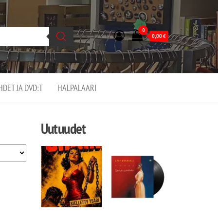
0
0,00
€
EHDET JA DVD:T
HALPALAARI
Uutuudet