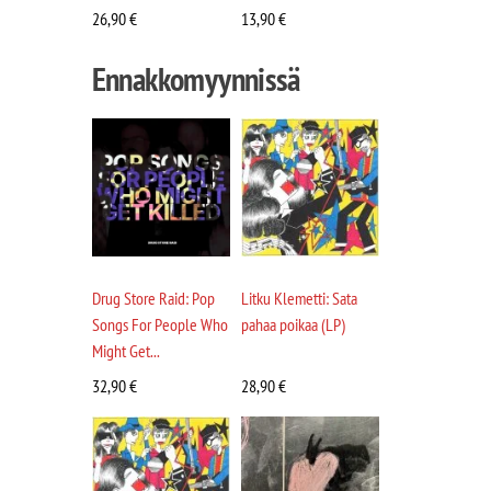
26,90
€
13,90
€
Ennakkomyynnissä
Drug Store Raid: Pop
Litku Klemetti: Sata
Songs For People Who
pahaa poikaa (LP)
Might Get...
32,90
€
28,90
€