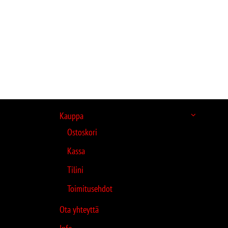
Kauppa
Ostoskori
Kassa
Tilini
Toimitusehdot
Ota yhteyttä