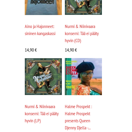
Aino ja Hajonneet:
Nurmi & Niinivaara
sininen kangaskassi
konserni: Tää ei pääty
hyvin (CD)
14,90
€
14,90
€
Nurmi & Niinivaara
Halme Prospekt :
konserni: Tää ei pääty
Halme Prospekt
hyvin (LP)
presents Queen
Djenny Djella -...