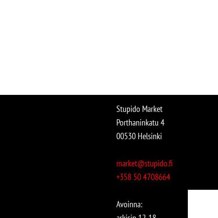
Stupido Market
Porthaninkatu 4
00530 Helsinki
market@stupido.fi
+358 50 4708664
Avoinna:
arkisin 12-18