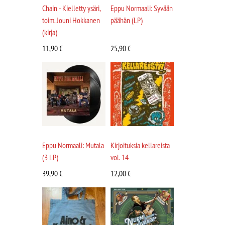
Chain - Kielletty ysäri,
Eppu Normaali: Syvään
toim. Jouni Hokkanen
päähän (LP)
(kirja)
11,90
€
25,90
€
Eppu Normaali: Mutala
Kirjoituksia kellareista
(3 LP)
vol. 14
39,90
€
12,00
€