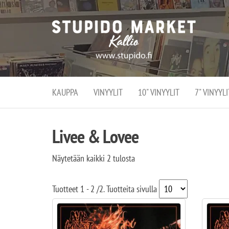
Stupi
Stupido M
vaihtoeht
Marke
erikoistun
verko
verkko- se
kivijalka
ja
Helsingiss
kivija
Kallion
KAUPPA
VINYYLIT
10" VINYYLIT
7" VINYYLI
sydämessä
Livee & Lovee
Näytetään kaikki 2 tulosta
Tuotteet
1 - 2
/
2
. Tuotteita sivulla