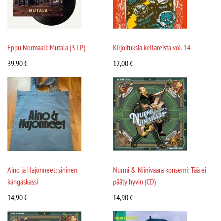
Eppu Normaali: Mutala (3 LP)
Kirjoituksia kellareista vol. 14
39,90
€
12,00
€
Aino ja Hajonneet: sininen
Nurmi & Niinivaara konserni: Tää ei
kangaskassi
pääty hyvin (CD)
14,90
€
14,90
€