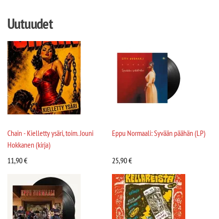
Uutuudet
Chain - Kielletty ysäri, toim. Jouni
Eppu Normaali: Syvään päähän (LP)
Hokkanen (kirja)
11,90
€
25,90
€