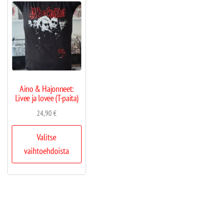
Aino & Hajonneet:
Livee ja lovee (T-paita)
24,90
€
Valitse
vaihtoehdoista