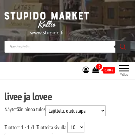
Stupido Market – verkossa ja kivijalassa
Stupido Market on vaihtoehtomusaan
erikoistunut verkko- sekä
kivijalkakauppa Helsingissä Kallion
sydämessä.
0
0,00
€
Valikko
livee ja lovee
Näytetään ainoa tulos
Tuotteet
1 - 1
/
1
. Tuotteita sivulla