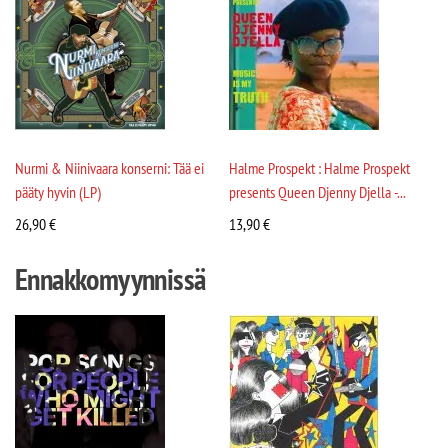
Nurmi & Niinivaara konserni: Tää ei
Halme Prospekt : Halme Prospekt
pääty hyvin (LP)
presents Queen Djenny Djella -...
26,90
€
13,90
€
Ennakkomyynnissä