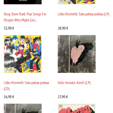
Drug Store Raid: Pop Songs For
Litku Klemetti: Sata pahaa poikaa (LP)
People Who Might Get...
32,90
€
28,90
€
Litku Klemetti: Sata pahaa poikaa
Alter Annala: Alert! (LP)
(CD)
16,90
€
27,90
€