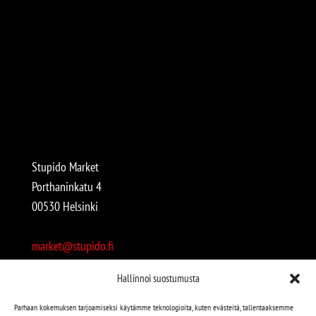
Stupido Market
Porthaninkatu 4
00530 Helsinki
market@stupido.fi
+358 50 4708664
Hallinnoi suostumusta
Avoinna:
Parhaan kokemuksen tarjoamiseksi käytämme teknologioita, kuten evästeitä, tallentaaksemme