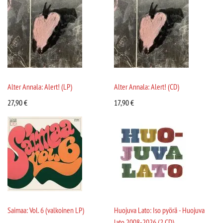
Alter Annala: Alert! (LP)
Alter Annala: Alert! (CD)
27,90
€
17,90
€
Saimaa: Vol. 6 (valkoinen LP)
Huojuva Lato: Iso pyörä - Huojuva
lato 2008-2026 (2 CD)