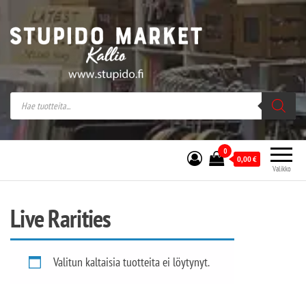
Stupido Market – verkossa ja kivijalassa
Stupido Market on vaihtoehtomusaan
erikoistunut verkko- sekä
kivijalkakauppa Helsingissä Kallion
sydämessä.
0
0,00
€
Valikko
Live Rarities
Valitun kaltaisia tuotteita ei löytynyt.