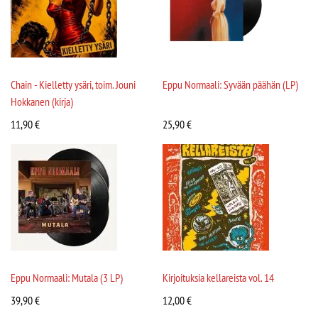
Chain - Kielletty ysäri, toim. Jouni
Eppu Normaali: Syvään päähän (LP)
Hokkanen (kirja)
11,90
€
25,90
€
Eppu Normaali: Mutala (3 LP)
Kirjoituksia kellareista vol. 14
39,90
€
12,00
€