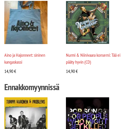
Aino ja Hajonneet: sininen
Nurmi & Niinivaara konserni: Tää ei
kangaskassi
pääty hyvin (CD)
14,90
€
14,90
€
Ennakkomyynnissä