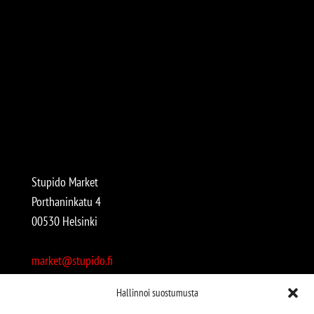
Stupido Market
Porthaninkatu 4
00530 Helsinki
market@stupido.fi
+358 50 4708664
Hallinnoi suostumusta