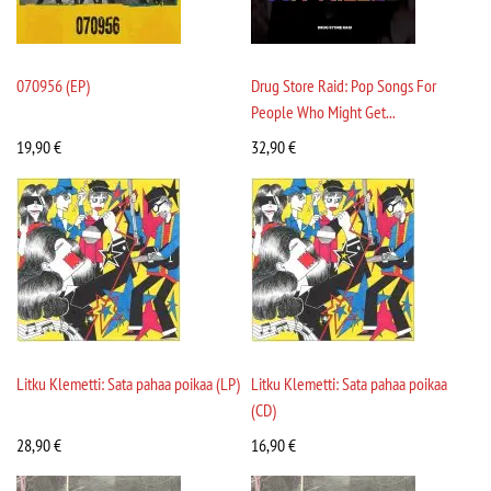
070956 (EP)
Drug Store Raid: Pop Songs For
People Who Might Get...
19,90
€
32,90
€
Litku Klemetti: Sata pahaa poikaa (LP)
Litku Klemetti: Sata pahaa poikaa
(CD)
28,90
€
16,90
€