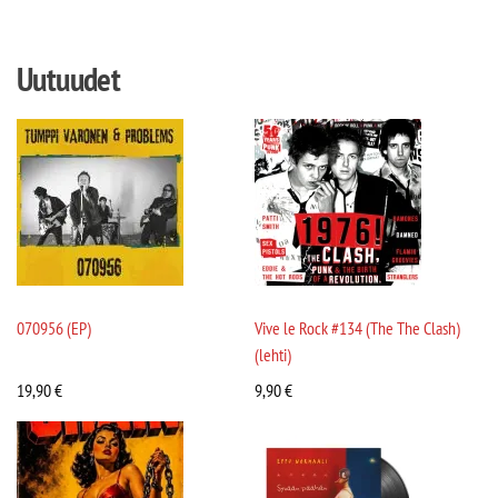
Uutuudet
070956 (EP)
Vive le Rock #134 (The The Clash)
(lehti)
19,90
€
9,90
€