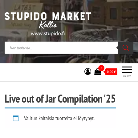
Stupido Market – verkossa ja kivijalassa
Stupido Market on vaihtoehtomusaan
erikoistunut verkko- sekä
kivijalkakauppa Helsingissä Kallion
sydämessä.
0
0,00
€
Valikko
Live out of Jar Compilation '25
Valitun kaltaisia tuotteita ei löytynyt.