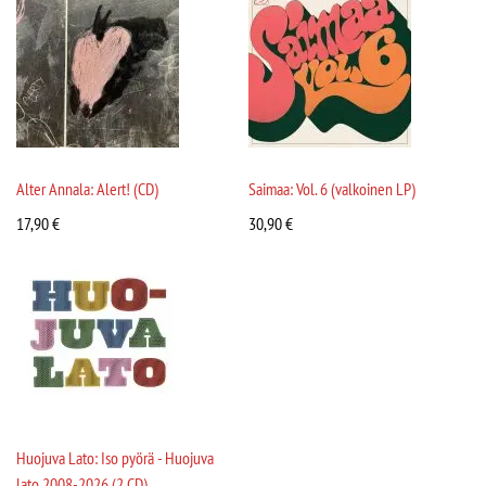
Alter Annala: Alert! (CD)
Saimaa: Vol. 6 (valkoinen LP)
17,90
€
30,90
€
Huojuva Lato: Iso pyörä - Huojuva
lato 2008-2026 (2 CD)