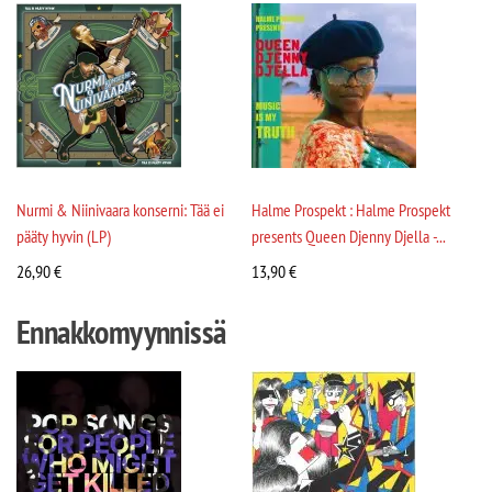
Nurmi & Niinivaara konserni: Tää ei
Halme Prospekt : Halme Prospekt
pääty hyvin (LP)
presents Queen Djenny Djella -...
26,90
€
13,90
€
Ennakkomyynnissä