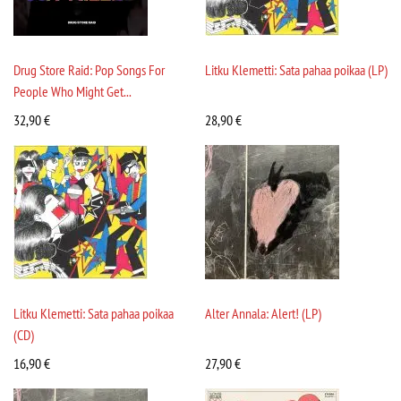
Drug Store Raid: Pop Songs For
Litku Klemetti: Sata pahaa poikaa (LP)
People Who Might Get...
32,90
€
28,90
€
Litku Klemetti: Sata pahaa poikaa
Alter Annala: Alert! (LP)
(CD)
16,90
€
27,90
€