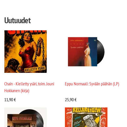
Uutuudet
Chain - Kielletty ysäri, toim. Jouni
Eppu Normaali: Syvään päähän (LP)
Hokkanen (kirja)
11,90
€
25,90
€