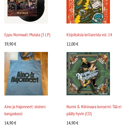
Eppu Normaali: Mutala (3 LP)
Kirjoituksia kellareista vol. 14
39,90
€
12,00
€
Aino ja Hajonneet: sininen
Nurmi & Niinivaara konserni: Tää ei
kangaskassi
pääty hyvin (CD)
14,90
€
14,90
€