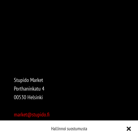
Stupido Market
Porthaninkatu 4
00530 Helsinki
market@stupido.fi
+358 50 4708664
Hallinnoi suostumusta