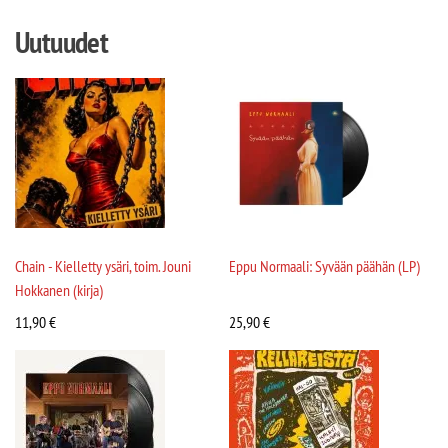
Uutuudet
Chain - Kielletty ysäri, toim. Jouni
Eppu Normaali: Syvään päähän (LP)
Hokkanen (kirja)
11,90
€
25,90
€