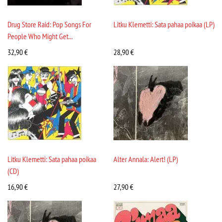
Drug Store Raid: Pop Songs For
Litku Klemetti: Sata pahaa poikaa (LP)
People Who Might Get...
32,90
€
28,90
€
Litku Klemetti: Sata pahaa poikaa
Alter Annala: Alert! (LP)
(CD)
16,90
€
27,90
€