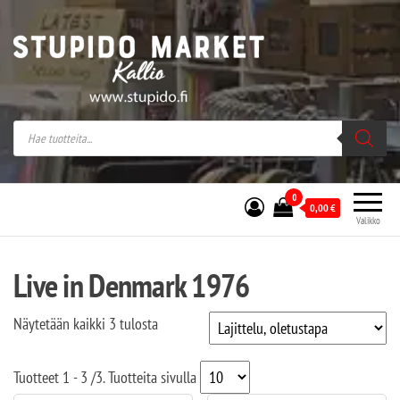
Stupido Market – verkossa ja kivijalassa
Stupido Market on vaihtoehtomusaan
erikoistunut verkko- sekä
kivijalkakauppa Helsingissä Kallion
sydämessä.
0
0,00
€
Valikko
Live in Denmark 1976
Näytetään kaikki 3 tulosta
Tuotteet
1 - 3
/
3
. Tuotteita sivulla