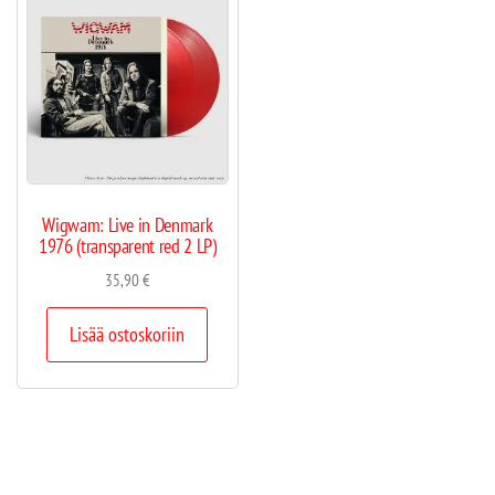
Wigwam: Live in Denmark
1976 (transparent red 2 LP)
35,90
€
Lisää ostoskoriin