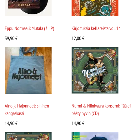
Eppu Normaali: Mutala (3 LP)
Kirjoituksia kellareista vol. 14
39,90
€
12,00
€
Aino ja Hajonneet: sininen
Nurmi & Niinivaara konserni: Tää ei
kangaskassi
pääty hyvin (CD)
14,90
€
14,90
€