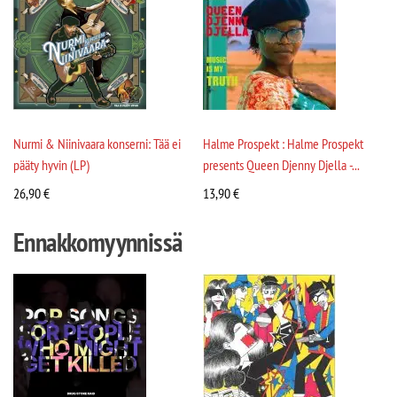
Nurmi & Niinivaara konserni: Tää ei
Halme Prospekt : Halme Prospekt
pääty hyvin (LP)
presents Queen Djenny Djella -...
26,90
€
13,90
€
Ennakkomyynnissä