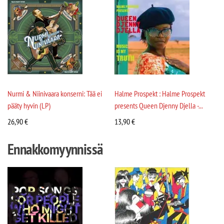
Nurmi & Niinivaara konserni: Tää ei
Halme Prospekt : Halme Prospekt
pääty hyvin (LP)
presents Queen Djenny Djella -...
26,90
€
13,90
€
Ennakkomyynnissä