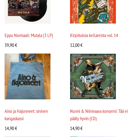
Eppu Normaali: Mutala (3 LP)
Kirjoituksia kellareista vol. 14
39,90
€
12,00
€
Aino ja Hajonneet: sininen
Nurmi & Niinivaara konserni: Tää ei
kangaskassi
pääty hyvin (CD)
14,90
€
14,90
€