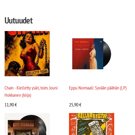
Uutuudet
Chain - Kielletty ysäri, toim. Jouni
Eppu Normaali: Syvään päähän (LP)
Hokkanen (kirja)
11,90
€
25,90
€