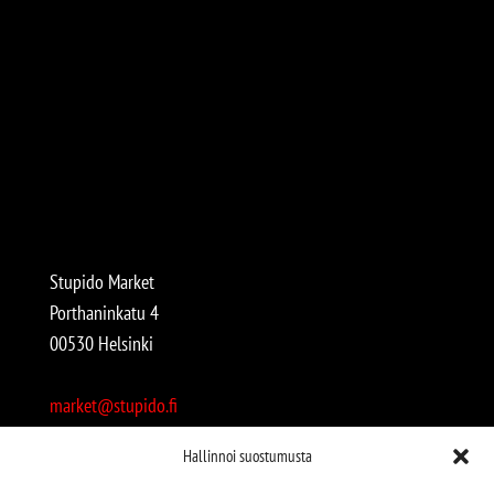
Stupido Market
Porthaninkatu 4
00530 Helsinki
market@stupido.fi
+358 50 4708664
Hallinnoi suostumusta