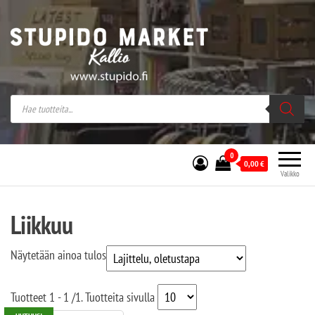
Stupido Market – verkossa ja kivijalassa
Stupido Market on vaihtoehtomusaan
erikoistunut verkko- sekä
kivijalkakauppa Helsingissä Kallion
sydämessä.
0
0,00
€
Valikko
Liikkuu
Näytetään ainoa tulos
Tuotteet
1 - 1
/
1
. Tuotteita sivulla