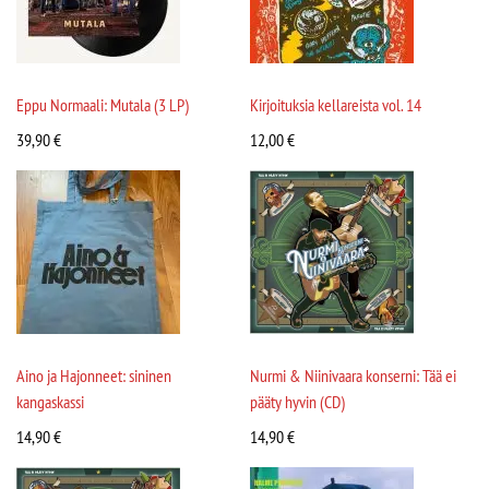
Eppu Normaali: Mutala (3 LP)
Kirjoituksia kellareista vol. 14
39,90
€
12,00
€
Aino ja Hajonneet: sininen
Nurmi & Niinivaara konserni: Tää ei
kangaskassi
pääty hyvin (CD)
14,90
€
14,90
€