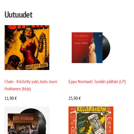
Uutuudet
Chain - Kielletty ysäri, toim. Jouni
Eppu Normaali: Syvään päähän (LP)
Hokkanen (kirja)
11,90
€
25,90
€