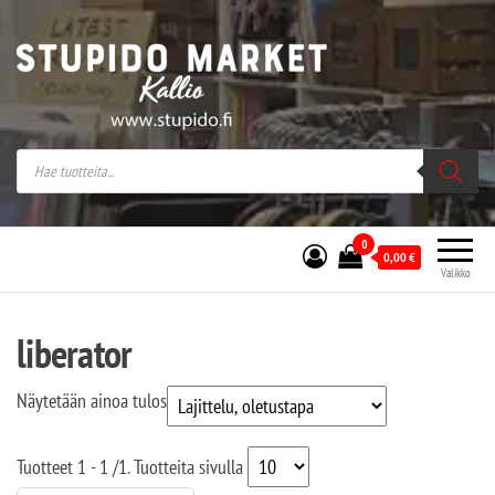
Stupido Market – verkossa ja kivijalassa
Stupido Market on vaihtoehtomusaan
erikoistunut verkko- sekä
kivijalkakauppa Helsingissä Kallion
sydämessä.
0
0,00
€
Valikko
liberator
Näytetään ainoa tulos
Tuotteet
1 - 1
/
1
. Tuotteita sivulla