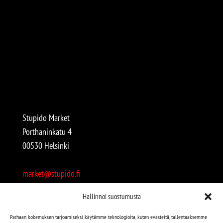
Stupido Market
Porthaninkatu 4
00530 Helsinki
market@stupido.fi
+358 50 4708664
Hallinnoi suostumusta
Avoinna:
Parhaan kokemuksen tarjoamiseksi käytämme teknologioita, kuten evästeitä, tallentaaksemme