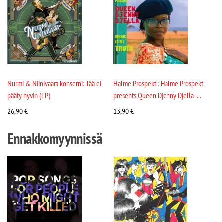
Nurmi & Niinivaara konserni: Tää ei
Halme Prospekt : Halme Prospekt
pääty hyvin (LP)
presents Queen Djenny Djella -...
26,90
€
13,90
€
Ennakkomyynnissä