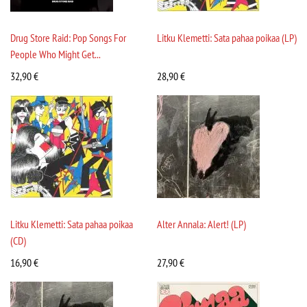
Drug Store Raid: Pop Songs For
Litku Klemetti: Sata pahaa poikaa (LP)
People Who Might Get...
32,90
€
28,90
€
Litku Klemetti: Sata pahaa poikaa
Alter Annala: Alert! (LP)
(CD)
16,90
€
27,90
€