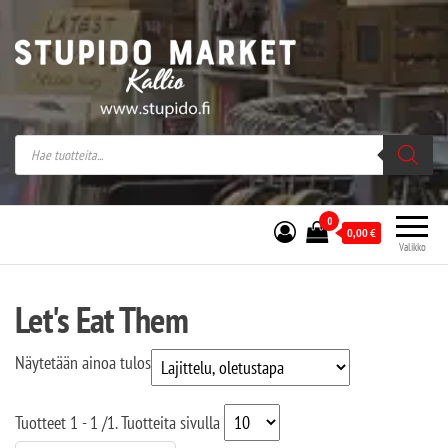
Stupido Market – verkossa ja kivijalassa
Stupido Market on vaihtoehtomusaan
erikoistunut verkko- sekä
kivijalkakauppa Helsingissä Kallion
sydämessä.
0
0,00
€
Valikko
Let's Eat Them
Näytetään ainoa tulos
Tuotteet
1 - 1
/
1
. Tuotteita sivulla