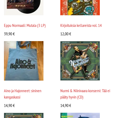
Eppu Normaali: Mutala (3 LP)
Kirjoituksia kellareista vol. 14
39,90
€
12,00
€
Aino ja Hajonneet: sininen
Nurmi & Niinivaara konserni: Tää ei
kangaskassi
pääty hyvin (CD)
14,90
€
14,90
€