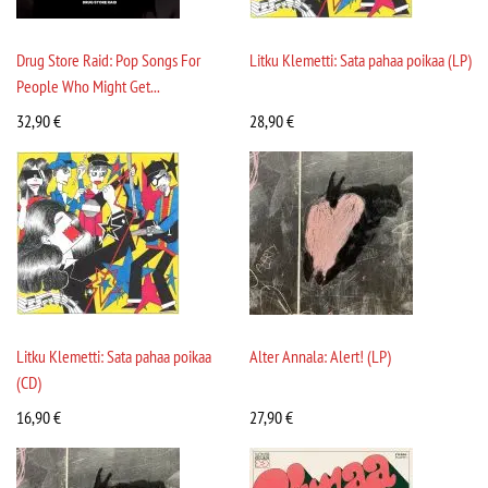
Drug Store Raid: Pop Songs For
Litku Klemetti: Sata pahaa poikaa (LP)
People Who Might Get...
32,90
€
28,90
€
Litku Klemetti: Sata pahaa poikaa
Alter Annala: Alert! (LP)
(CD)
16,90
€
27,90
€