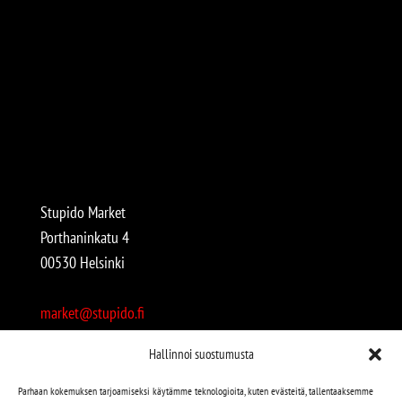
Stupido Market
Porthaninkatu 4
00530 Helsinki
market@stupido.fi
+358 50 4708664
Hallinnoi suostumusta
Avoinna:
Parhaan kokemuksen tarjoamiseksi käytämme teknologioita, kuten evästeitä, tallentaaksemme