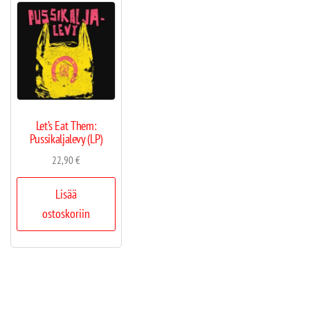
Let’s Eat Them:
Pussikaljalevy (LP)
22,90
€
Lisää
ostoskoriin