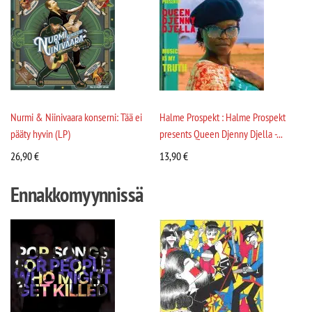
Nurmi & Niinivaara konserni: Tää ei
Halme Prospekt : Halme Prospekt
pääty hyvin (LP)
presents Queen Djenny Djella -...
26,90
€
13,90
€
Ennakkomyynnissä