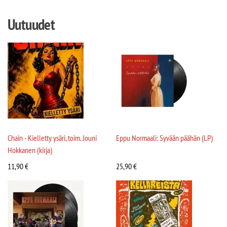
Uutuudet
Chain - Kielletty ysäri, toim. Jouni
Eppu Normaali: Syvään päähän (LP)
Hokkanen (kirja)
11,90
€
25,90
€