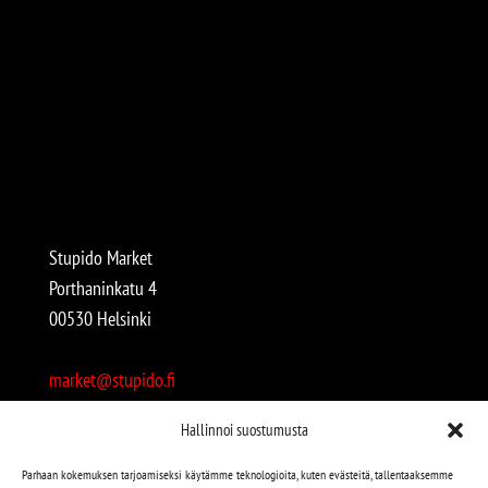
Stupido Market
Porthaninkatu 4
00530 Helsinki
market@stupido.fi
+358 50 4708664
Hallinnoi suostumusta
Avoinna:
Parhaan kokemuksen tarjoamiseksi käytämme teknologioita, kuten evästeitä, tallentaaksemme