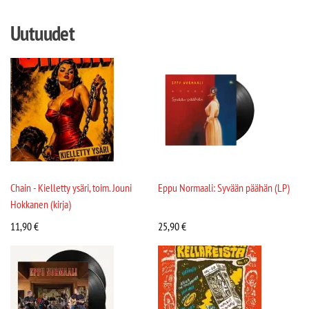
Uutuudet
Chain - Kielletty ysäri, toim. Jouni
Eppu Normaali: Syvään päähän (LP)
Hokkanen (kirja)
11,90
€
25,90
€