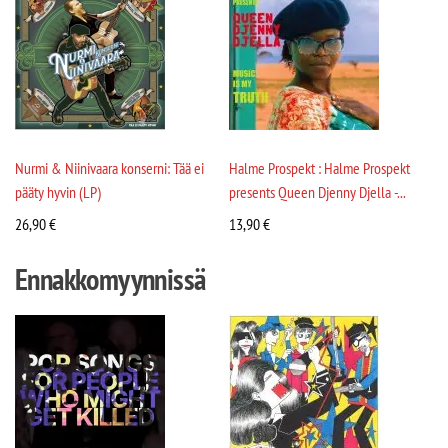
Nurmi & Niinivaara konserni: Tää ei
Halme Prospekt : Halme Prospekt
pääty hyvin (LP)
presents Queen Djenny Djella -...
26,90
€
13,90
€
Ennakkomyynnissä