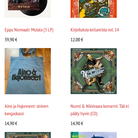
Eppu Normaali: Mutala (3 LP)
Kirjoituksia kellareista vol. 14
39,90
€
12,00
€
Aino ja Hajonneet: sininen
Nurmi & Niinivaara konserni: Tää ei
kangaskassi
pääty hyvin (CD)
14,90
€
14,90
€