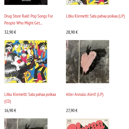
Drug Store Raid: Pop Songs For
Litku Klemetti: Sata pahaa poikaa (LP)
People Who Might Get...
32,90
€
28,90
€
Litku Klemetti: Sata pahaa poikaa
Alter Annala: Alert! (LP)
(CD)
16,90
€
27,90
€