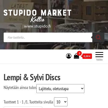
Stupido Market – verkossa ja kivijalassa
Stupido Market on vaihtoehtomusaan
erikoistunut verkko- sekä
kivijalkakauppa Helsingissä Kallion
sydämessä.
0
0,00
€
Valikko
Lempi & Sylvi Discs
Näytetään ainoa tulos
Tuotteet
1 - 1
/
1
. Tuotteita sivulla