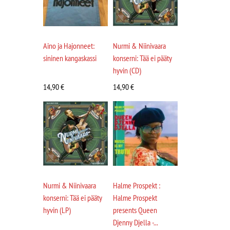
Aino ja Hajonneet:
Nurmi & Niinivaara
sininen kangaskassi
konserni: Tää ei pääty
hyvin (CD)
14,90
€
14,90
€
Nurmi & Niinivaara
Halme Prospekt :
konserni: Tää ei pääty
Halme Prospekt
hyvin (LP)
presents Queen
Djenny Djella -...