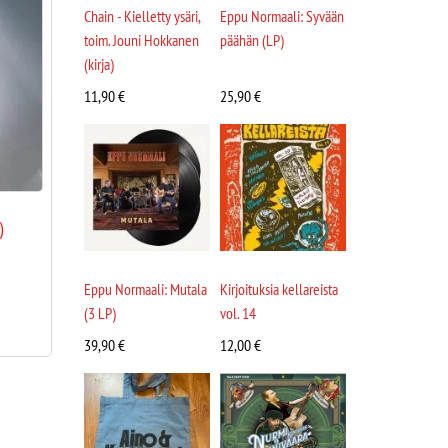
Chain - Kielletty ysäri,
Eppu Normaali: Syvään
toim. Jouni Hokkanen
päähän (LP)
(kirja)
11,90
€
25,90
€
)
Eppu Normaali: Mutala
Kirjoituksia kellareista
(3 LP)
vol. 14
39,90
€
12,00
€