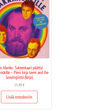
ro Alanko: Sateenkaari päättyi
oskille – Pieni kirja Leevi and the
Leavingsistä (kirja)
25,90
€
Lisää ostoskoriin