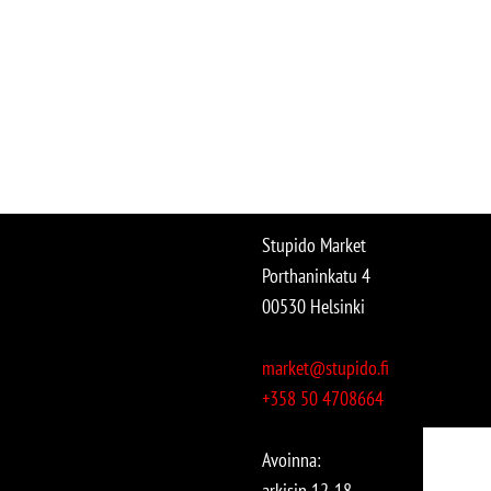
Stupido Market
Porthaninkatu 4
00530 Helsinki
market@stupido.fi
+358 50 4708664
Avoinna:
arkisin 12-18