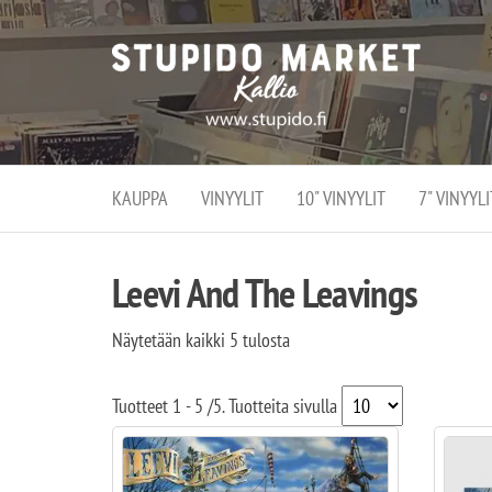
Stupi
Stupido M
vaihtoeht
Marke
erikoistun
verko
verkko- se
kivijalka
ja
Helsingiss
kivija
Kallion
KAUPPA
VINYYLIT
10" VINYYLIT
7" VINYYLI
sydämessä
Leevi And The Leavings
Näytetään kaikki 5 tulosta
Tuotteet
1 - 5
/
5
. Tuotteita sivulla