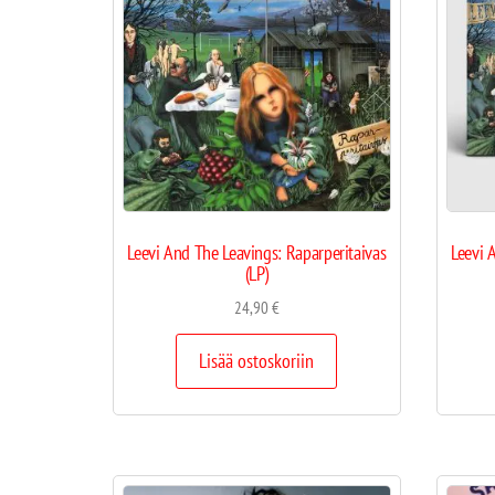
Leevi And The Leavings: Raparperitaivas
Leevi 
(LP)
24,90
€
Lisää ostoskoriin