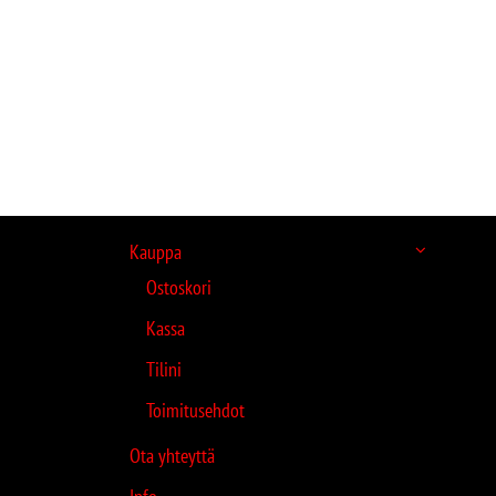
Kauppa
Ostoskori
Kassa
Tilini
Toimitusehdot
Ota yhteyttä