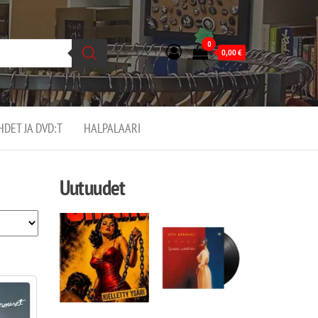
0
0,00
€
EHDET JA DVD:T
HALPALAARI
Uutuudet