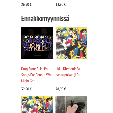
26,90
€
13,90
€
Ennakkomyynnissä
Drug Store Raid: Pop
Litku Klemetti: Sata
Songs For People Who
pahaa poikaa (LP)
Might Get...
32,90
€
28,90
€