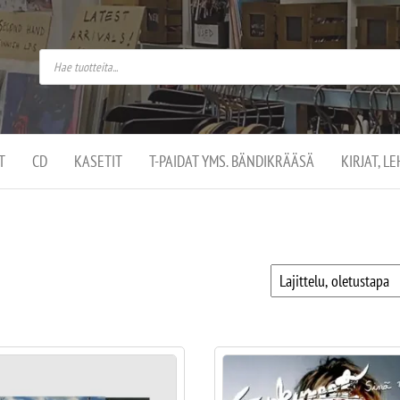
do
arket on
omusaan
t –
ut
ssa
kä
kauppa
ä
lassa
T
CD
KASETIT
T-PAIDAT YMS. BÄNDIKRÄÄSÄ
KIRJAT, L
.