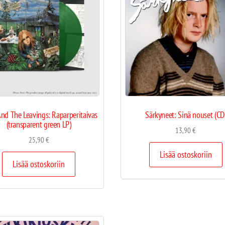
And The Leavings: Raparperitaivas
Särkyneet: Sinä nouset (CD
(transparent green LP)
13,90
€
25,90
€
Lisää ostoskoriin
Lisää ostoskoriin