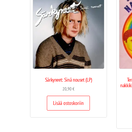
Särkyneet: Sinä nouset (LP)
Te
nakkiki
20,90
€
Lisää ostoskoriin