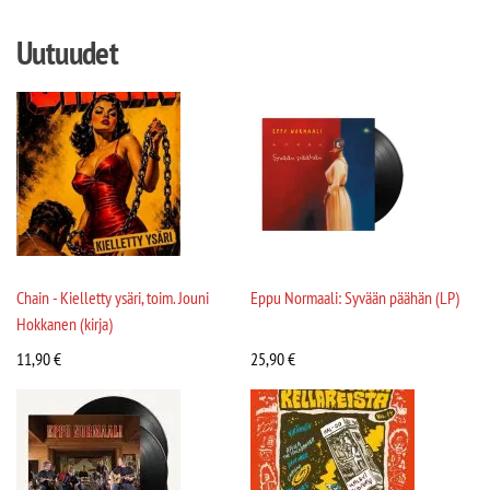
Uutuudet
Chain - Kielletty ysäri, toim. Jouni
Eppu Normaali: Syvään päähän (LP)
Hokkanen (kirja)
11,90
€
25,90
€