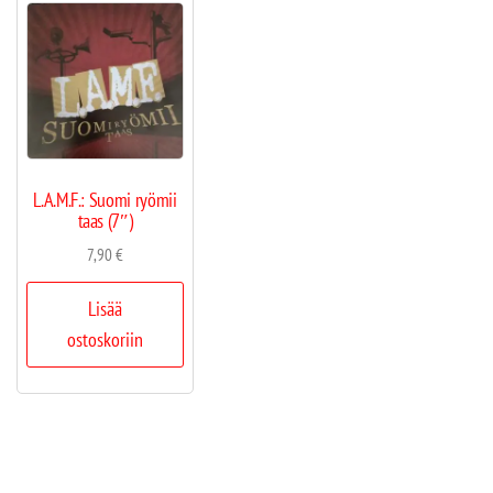
L.A.M.F.: Suomi ryömii
taas (7″)
7,90
€
Lisää
ostoskoriin