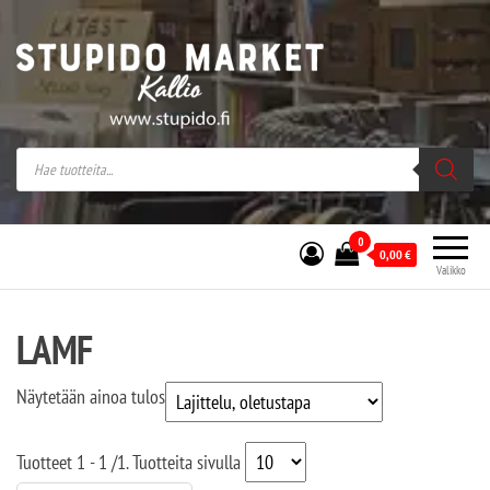
Stupido Market – verkossa ja kivijalassa
Stupido Market on vaihtoehtomusaan
erikoistunut verkko- sekä
kivijalkakauppa Helsingissä Kallion
sydämessä.
0
0,00
€
Valikko
LAMF
Näytetään ainoa tulos
Tuotteet
1 - 1
/
1
. Tuotteita sivulla