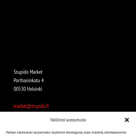
Stupido Market
Porthaninkatu 4
00530 Helsinki
market@stupido.fi
+358 50 4708664
Hallinnoi suostumusta
Avoinna:
Parhaan kokemuksen tarjoamiseksi käytämme teknologioita, kuten evästeitä, tallentaaksemme