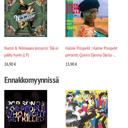
Nurmi & Niinivaara konserni: Tää ei
Halme Prospekt : Halme Prospekt
pääty hyvin (LP)
presents Queen Djenny Djella -...
26,90
€
13,90
€
Ennakkomyynnissä