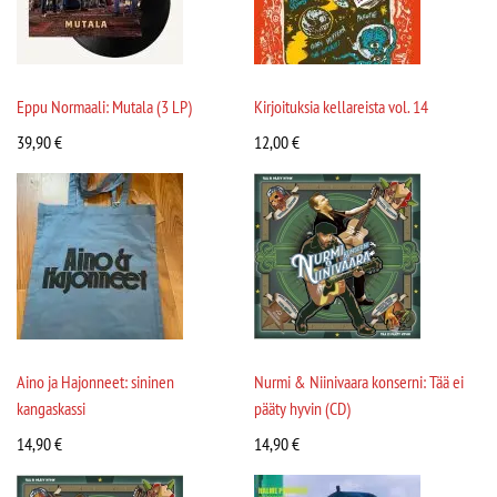
Eppu Normaali: Mutala (3 LP)
Kirjoituksia kellareista vol. 14
39,90
€
12,00
€
Aino ja Hajonneet: sininen
Nurmi & Niinivaara konserni: Tää ei
kangaskassi
pääty hyvin (CD)
14,90
€
14,90
€