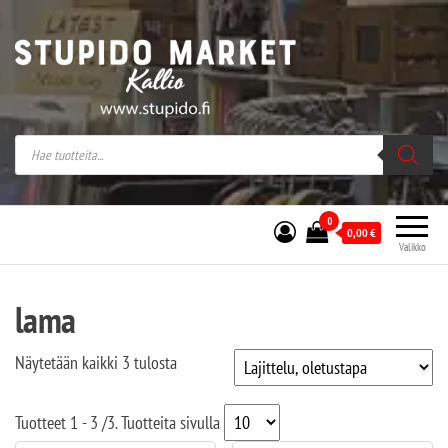
Stupido Market – verkossa ja kivijalassa
Stupido Market on vaihtoehtomusaan
erikoistunut verkko- sekä
kivijalkakauppa Helsingissä Kallion
sydämessä.
0
0,00
€
Valikko
lama
Näytetään kaikki 3 tulosta
Tuotteet
1 - 3
/
3
. Tuotteita sivulla