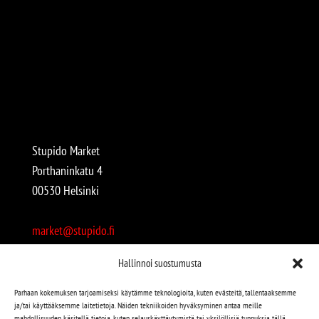
Stupido Market
Porthaninkatu 4
00530 Helsinki
market@stupido.fi
+358 50 4708664
Hallinnoi suostumusta
Avoinna:
Parhaan kokemuksen tarjoamiseksi käytämme teknologioita, kuten evästeitä, tallentaaksemme
ja/tai käyttääksemme laitetietoja. Näiden tekniikoiden hyväksyminen antaa meille
arkisin 12-18
mahdollisuuden käsitellä tietoja, kuten selauskäyttäytymistä tai yksilöllisiä tunnuksia tällä