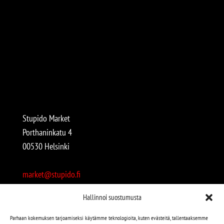
Stupido Market
Porthaninkatu 4
00530 Helsinki
market@stupido.fi
+358 50 4708664
Hallinnoi suostumusta
Avoinna:
Parhaan kokemuksen tarjoamiseksi käytämme teknologioita, kuten evästeitä, tallentaaksemme