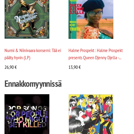
Nurmi & Niinivaara konserni: Tää ei
Halme Prospekt : Halme Prospekt
pääty hyvin (LP)
presents Queen Djenny Djella -...
26,90
€
13,90
€
Ennakkomyynnissä