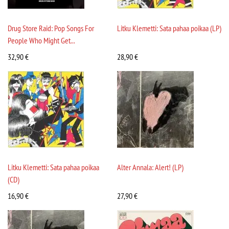
Drug Store Raid: Pop Songs For
Litku Klemetti: Sata pahaa poikaa (LP)
People Who Might Get...
32,90
€
28,90
€
Litku Klemetti: Sata pahaa poikaa
Alter Annala: Alert! (LP)
(CD)
16,90
€
27,90
€