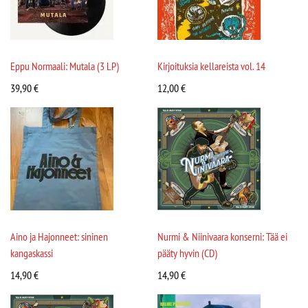
Eppu Normaali: Mutala (3 LP)
Kirjoituksia kellareista vol. 14
39,90
€
12,00
€
Aino ja Hajonneet: sininen
Nurmi & Niinivaara konserni: Tää ei
kangaskassi
pääty hyvin (CD)
14,90
€
14,90
€