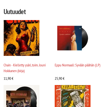
Uutuudet
Chain - Kielletty ysäri, toim. Jouni
Eppu Normaali: Syvään päähän (LP)
Hokkanen (kirja)
11,90
€
25,90
€