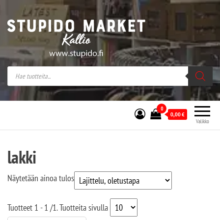
Stupido Market – verkossa ja kivijalassa
Stupido Market on vaihtoehtomusaan
erikoistunut verkko- sekä
kivijalkakauppa Helsingissä Kallion
sydämessä.
0
0,00
€
Valikko
lakki
Näytetään ainoa tulos
Tuotteet
1 - 1
/
1
. Tuotteita sivulla