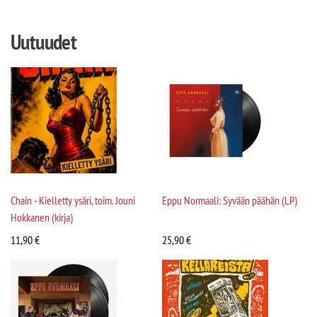
Uutuudet
Chain - Kielletty ysäri, toim. Jouni
Eppu Normaali: Syvään päähän (LP)
Hokkanen (kirja)
11,90
€
25,90
€