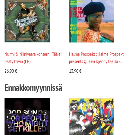
Nurmi & Niinivaara konserni: Tää ei
Halme Prospekt : Halme Prospekt
pääty hyvin (LP)
presents Queen Djenny Djella -...
26,90
€
13,90
€
Ennakkomyynnissä