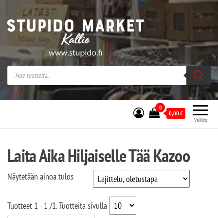
Stupido Market – verkossa ja kivijalassa
Stupido Market on vaihtoehtomusaan
erikoistunut verkko- sekä
kivijalkakauppa Helsingissä Kallion
sydämessä.
0
0,00
€
Valikko
Laita Aika Hiljaiselle Tää Kazoo
Näytetään ainoa tulos
Tuotteet
1 - 1
/
1
. Tuotteita sivulla