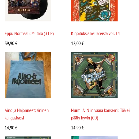
Eppu Normaali: Mutala (3 LP)
Kirjoituksia kellareista vol. 14
39,90
€
12,00
€
Aino ja Hajonneet: sininen
Nurmi & Niinivaara konserni: Tää ei
kangaskassi
pääty hyvin (CD)
14,90
€
14,90
€