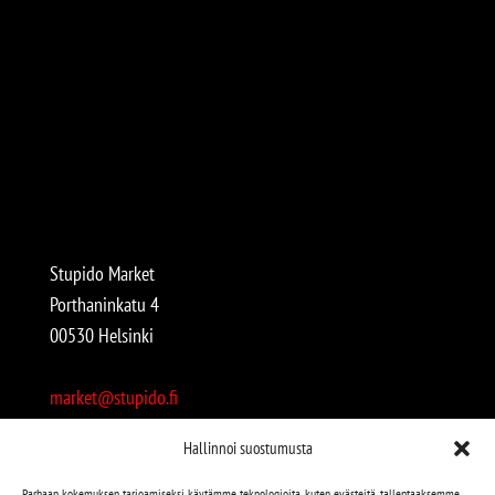
Stupido Market
Porthaninkatu 4
00530 Helsinki
market@stupido.fi
+358 50 4708664
Hallinnoi suostumusta
Avoinna:
Parhaan kokemuksen tarjoamiseksi käytämme teknologioita, kuten evästeitä, tallentaaksemme