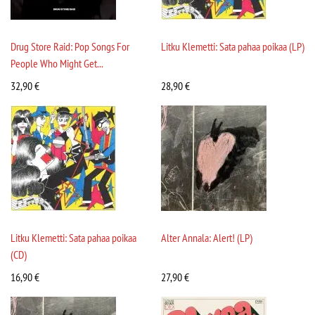
Drug Store Raid: Pop Songs For
Litku Klemetti: Sata pahaa poikaa (LP)
People Who Might Get...
32,90
€
28,90
€
Litku Klemetti: Sata pahaa poikaa
Alter Annala: Alert! (LP)
(CD)
16,90
€
27,90
€