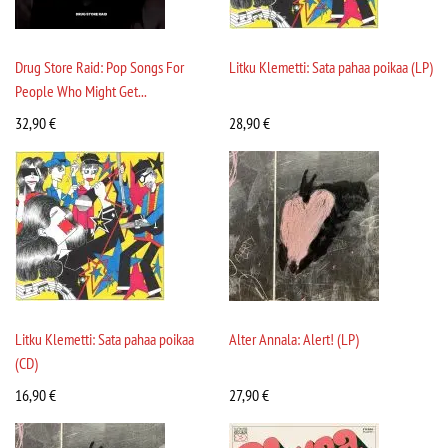
Drug Store Raid: Pop Songs For
Litku Klemetti: Sata pahaa poikaa (LP)
People Who Might Get...
32,90
€
28,90
€
Litku Klemetti: Sata pahaa poikaa
Alter Annala: Alert! (LP)
(CD)
16,90
€
27,90
€