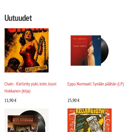
Uutuudet
Chain - Kielletty ysäri, toim. Jouni
Eppu Normaali: Syvään päähän (LP)
Hokkanen (kirja)
11,90
€
25,90
€