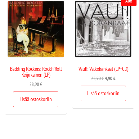
Ale!
Badding Rockers: Rock’n’Roll
Vau!!: Valkokankaat (LP+CD)
Keijukainen (LP)
22,90
€
4,90
€
28,90
€
Lisää ostoskoriin
Lisää ostoskoriin