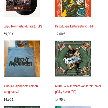
Eppu Normaali: Mutala (3 LP)
Kirjoituksia kellareista vol. 14
39,90
€
12,00
€
Aino ja Hajonneet: sininen
Nurmi & Niinivaara konserni: Tää ei
kangaskassi
pääty hyvin (CD)
14,90
€
14,90
€