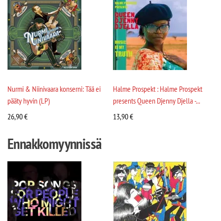
Nurmi & Niinivaara konserni: Tää ei
Halme Prospekt : Halme Prospekt
pääty hyvin (LP)
presents Queen Djenny Djella -...
26,90
€
13,90
€
Ennakkomyynnissä