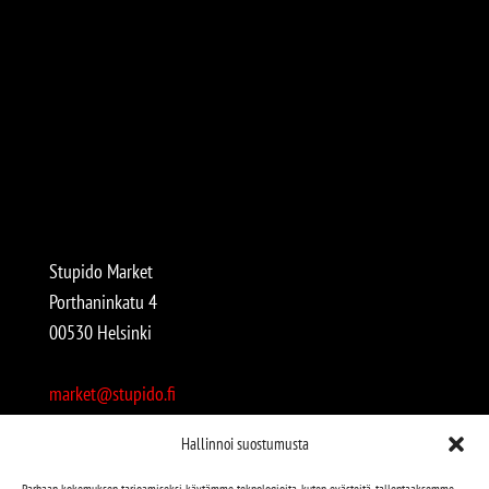
Stupido Market
Porthaninkatu 4
00530 Helsinki
market@stupido.fi
+358 50 4708664
Hallinnoi suostumusta
Avoinna:
Parhaan kokemuksen tarjoamiseksi käytämme teknologioita, kuten evästeitä, tallentaaksemme