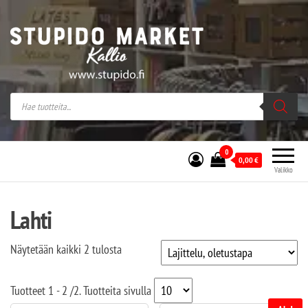
Stupido Market – verkossa ja kivijalassa
Stupido Market on vaihtoehtomusaan
erikoistunut verkko- sekä
kivijalkakauppa Helsingissä Kallion
sydämessä.
0
0,00
€
Valikko
Lahti
Näytetään kaikki 2 tulosta
Tuotteet
1 - 2
/
2
. Tuotteita sivulla