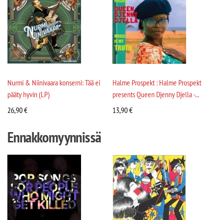
Nurmi & Niinivaara konserni: Tää ei
Halme Prospekt : Halme Prospekt
pääty hyvin (LP)
presents Queen Djenny Djella -...
26,90
€
13,90
€
Ennakkomyynnissä