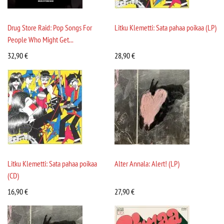
Drug Store Raid: Pop Songs For
Litku Klemetti: Sata pahaa poikaa (LP)
People Who Might Get...
32,90
€
28,90
€
Litku Klemetti: Sata pahaa poikaa
Alter Annala: Alert! (LP)
(CD)
16,90
€
27,90
€