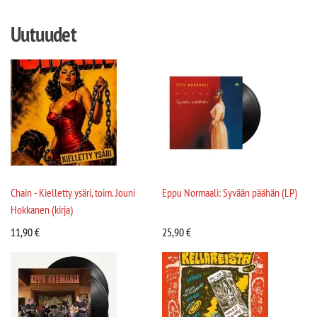
Uutuudet
Chain - Kielletty ysäri, toim. Jouni
Eppu Normaali: Syvään päähän (LP)
Hokkanen (kirja)
11,90
€
25,90
€