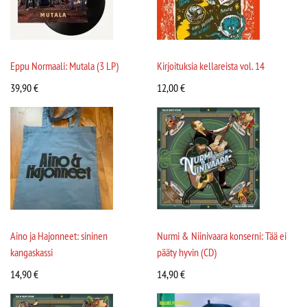
Eppu Normaali: Mutala (3 LP)
Kirjoituksia kellareista vol. 14
39,90
€
12,00
€
Aino ja Hajonneet: sininen
Nurmi & Niinivaara konserni: Tää ei
kangaskassi
pääty hyvin (CD)
14,90
€
14,90
€