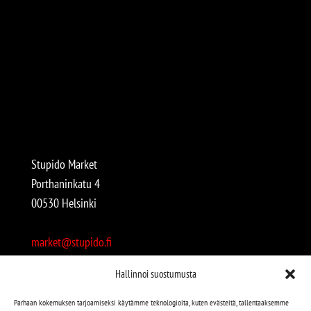
Stupido Market
Porthaninkatu 4
00530 Helsinki
market@stupido.fi
+358 50 4708664
Hallinnoi suostumusta
Avoinna:
Parhaan kokemuksen tarjoamiseksi käytämme teknologioita, kuten evästeitä, tallentaaksemme