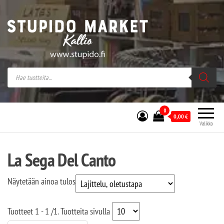
Stupido Market – verkossa ja kivijalassa
Stupido Market on vaihtoehtomusaan
erikoistunut verkko- sekä
kivijalkakauppa Helsingissä Kallion
sydämessä.
0
0,00
€
Valikko
La Sega Del Canto
Näytetään ainoa tulos
Tuotteet
1 - 1
/
1
. Tuotteita sivulla