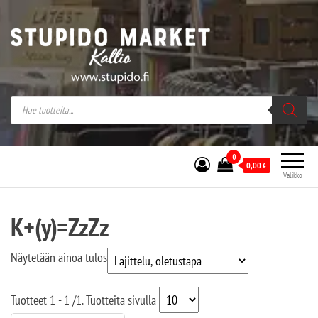
Stupido Market – verkossa ja kivijalassa
Stupido Market on vaihtoehtomusaan
erikoistunut verkko- sekä
kivijalkakauppa Helsingissä Kallion
sydämessä.
0
0,00
€
Valikko
K+(y)=ZzZz
Näytetään ainoa tulos
Tuotteet
1 - 1
/
1
. Tuotteita sivulla