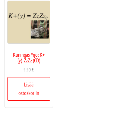
Kuningas Yrjö: K+
(y)=ZzZz (CD)
9,90
€
Lisää
ostoskoriin