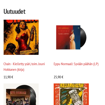
Uutuudet
Chain - Kielletty ysäri, toim. Jouni
Eppu Normaali: Syvään päähän (LP)
Hokkanen (kirja)
11,90
€
25,90
€