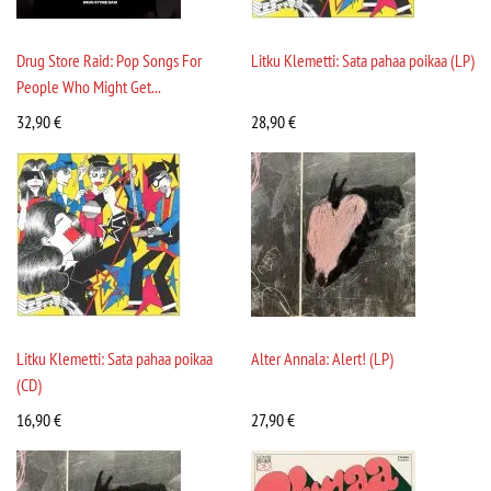
Drug Store Raid: Pop Songs For
Litku Klemetti: Sata pahaa poikaa (LP)
People Who Might Get...
32,90
€
28,90
€
Litku Klemetti: Sata pahaa poikaa
Alter Annala: Alert! (LP)
(CD)
16,90
€
27,90
€