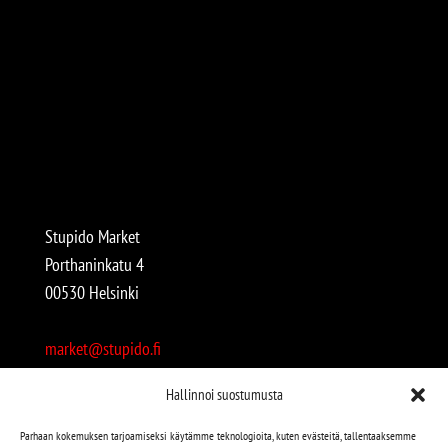
Stupido Market
Porthaninkatu 4
00530 Helsinki
market@stupido.fi
+358 50 4708664
Hallinnoi suostumusta
Avoinna:
Parhaan kokemuksen tarjoamiseksi käytämme teknologioita, kuten evästeitä, tallentaaksemme