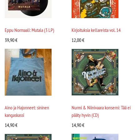
Eppu Normaali: Mutala (3 LP)
Kirjoituksia kellareista vol. 14
39,90
€
12,00
€
Aino ja Hajonneet: sininen
Nurmi & Niinivaara konserni: Tää ei
kangaskassi
pääty hyvin (CD)
14,90
€
14,90
€