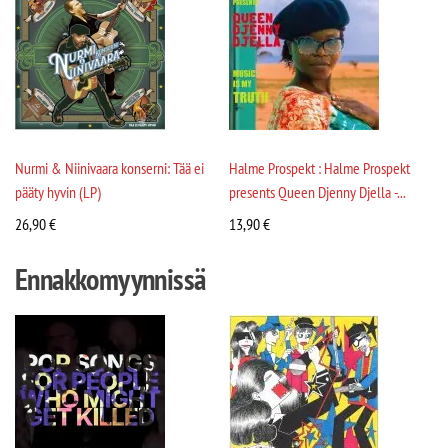
Nurmi & Niinivaara konserni: Tää ei
Halme Prospekt : Halme Prospekt
pääty hyvin (LP)
presents Queen Djenny Djella -...
26,90
€
13,90
€
Ennakkomyynnissä