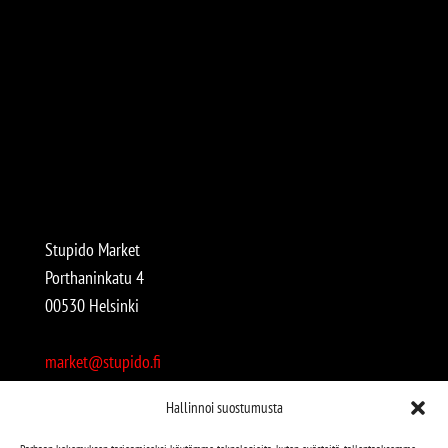
Stupido Market
Porthaninkatu 4
00530 Helsinki
market@stupido.fi
+358 50 4708664
Hallinnoi suostumusta
Avoinna: