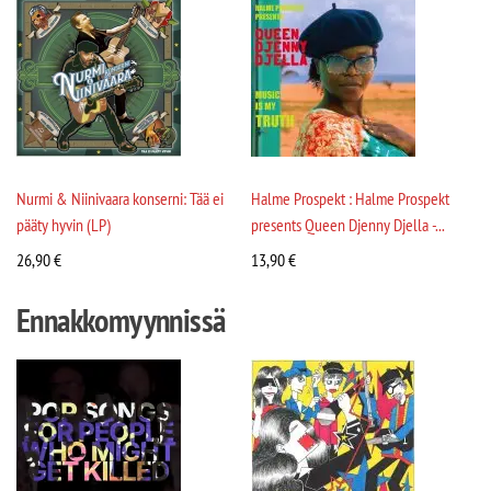
Nurmi & Niinivaara konserni: Tää ei
Halme Prospekt : Halme Prospekt
pääty hyvin (LP)
presents Queen Djenny Djella -...
26,90
€
13,90
€
Ennakkomyynnissä