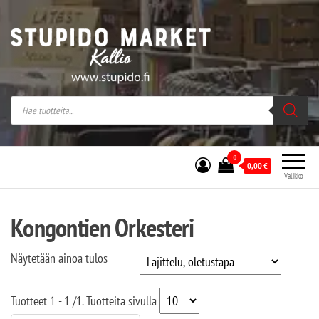
Stupido Market – verkossa ja kivijalassa
Stupido Market on vaihtoehtomusaan
erikoistunut verkko- sekä
kivijalkakauppa Helsingissä Kallion
sydämessä.
0
0,00
€
Valikko
Kongontien Orkesteri
Näytetään ainoa tulos
Tuotteet
1 - 1
/
1
. Tuotteita sivulla