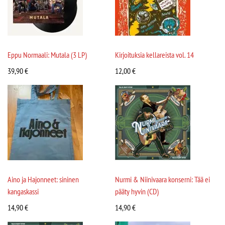
Eppu Normaali: Mutala (3 LP)
Kirjoituksia kellareista vol. 14
39,90
€
12,00
€
Aino ja Hajonneet: sininen
Nurmi & Niinivaara konserni: Tää ei
kangaskassi
pääty hyvin (CD)
14,90
€
14,90
€