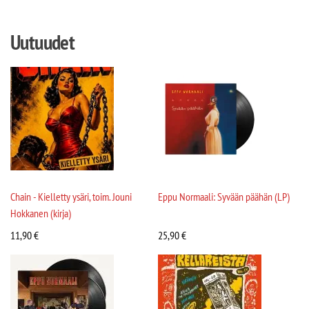
Uutuudet
Chain - Kielletty ysäri, toim. Jouni
Eppu Normaali: Syvään päähän (LP)
Hokkanen (kirja)
11,90
€
25,90
€