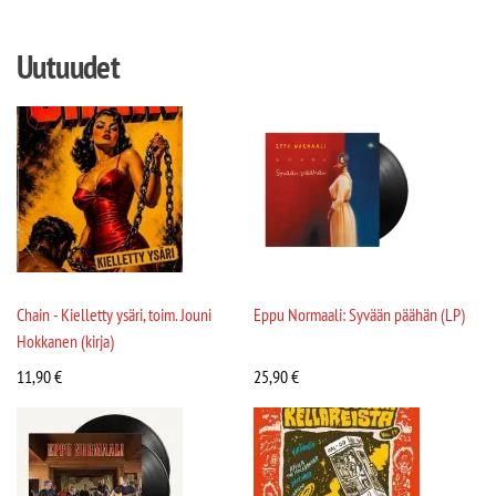
Uutuudet
Chain - Kielletty ysäri, toim. Jouni
Eppu Normaali: Syvään päähän (LP)
Hokkanen (kirja)
11,90
€
25,90
€