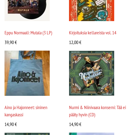
Eppu Normaali: Mutala (3 LP)
Kirjoituksia kellareista vol. 14
39,90
€
12,00
€
Aino ja Hajonneet: sininen
Nurmi & Niinivaara konserni: Tää ei
kangaskassi
pääty hyvin (CD)
14,90
€
14,90
€