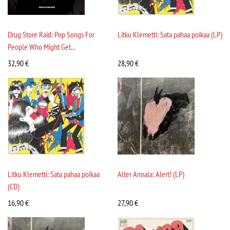
Drug Store Raid: Pop Songs For
Litku Klemetti: Sata pahaa poikaa (LP)
People Who Might Get...
32,90
€
28,90
€
Litku Klemetti: Sata pahaa poikaa
Alter Annala: Alert! (LP)
(CD)
16,90
€
27,90
€