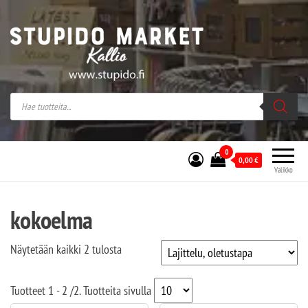
Stupido Market – verkossa ja kivijalassa
Stupido Market on vaihtoehtomusaan
erikoistunut verkko- sekä
kivijalkakauppa Helsingissä Kallion
sydämessä.
0
0,00
€
Valikko
kokoelma
Näytetään kaikki 2 tulosta
Tuotteet
1 - 2
/
2
. Tuotteita sivulla