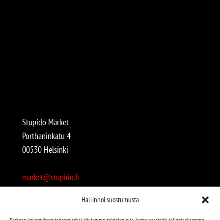
Stupido Market
Porthaninkatu 4
00530 Helsinki
market@stupido.fi
+358 50 4708664
Hallinnoi suostumusta
Avoinna:
Parhaan kokemuksen tarjoamiseksi käytämme teknologioita, kuten evästeitä, tallentaaksemme