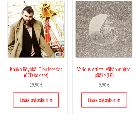
Kauko Röyhkä: Olen Messias
Various Artists: Vähän multaa
(6CD box set)
päälle (LP)
19,90
€
9,90
€
Lisää ostoskoriin
Lisää ostoskoriin