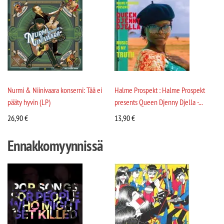
Nurmi & Niinivaara konserni: Tää ei
Halme Prospekt : Halme Prospekt
pääty hyvin (LP)
presents Queen Djenny Djella -...
26,90
€
13,90
€
Ennakkomyynnissä