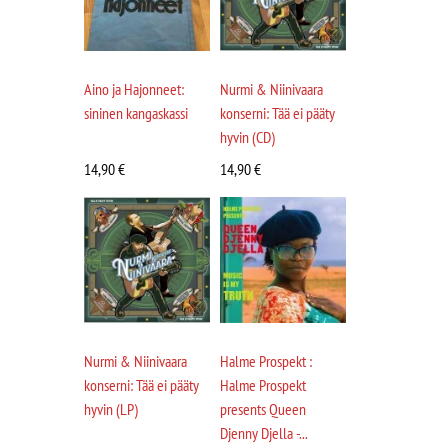
Aino ja Hajonneet:
Nurmi & Niinivaara
sininen kangaskassi
konserni: Tää ei pääty
hyvin (CD)
14,90
€
14,90
€
Nurmi & Niinivaara
Halme Prospekt :
konserni: Tää ei pääty
Halme Prospekt
hyvin (LP)
presents Queen
Djenny Djella -...