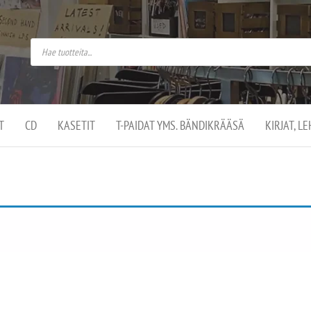
do
arket on
omusaan
t –
ut
ssa
kä
kauppa
ä
lassa
T
CD
KASETIT
T-PAIDAT YMS. BÄNDIKRÄÄSÄ
KIRJAT, L
.