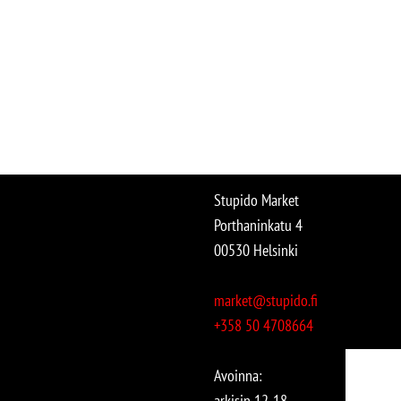
Stupido Market
Porthaninkatu 4
00530 Helsinki
market@stupido.fi
+358 50 4708664
Avoinna:
arkisin 12-18