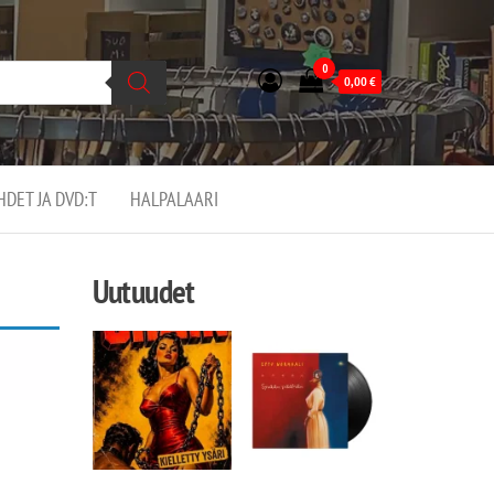
0
0,00
€
EHDET JA DVD:T
HALPALAARI
Uutuudet