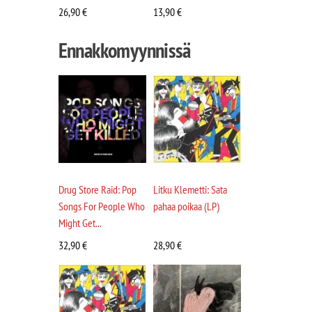
26,90
€
13,90
€
Ennakkomyynnissä
Drug Store Raid: Pop
Litku Klemetti: Sata
Songs For People Who
pahaa poikaa (LP)
Might Get...
32,90
€
28,90
€