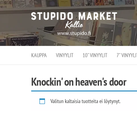
Stupi
Stupido M
vaihtoeht
Marke
erikoistun
verko
verkko- se
kivijalka
ja
Helsingiss
kivija
Kallion
KAUPPA
VINYYLIT
10" VINYYLIT
7" VINYYLI
sydämessä
Knockin' on heaven's door
Valitun kaltaisia tuotteita ei löytynyt.