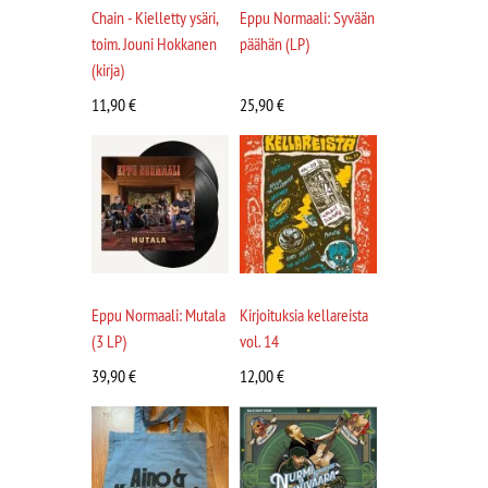
Chain - Kielletty ysäri,
Eppu Normaali: Syvään
toim. Jouni Hokkanen
päähän (LP)
(kirja)
11,90
€
25,90
€
Eppu Normaali: Mutala
Kirjoituksia kellareista
(3 LP)
vol. 14
39,90
€
12,00
€