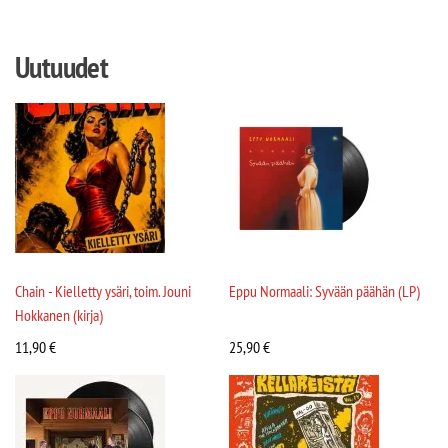
Uutuudet
Chain - Kielletty ysäri, toim. Jouni
Eppu Normaali: Syvään päähän (LP)
Hokkanen (kirja)
11,90
€
25,90
€