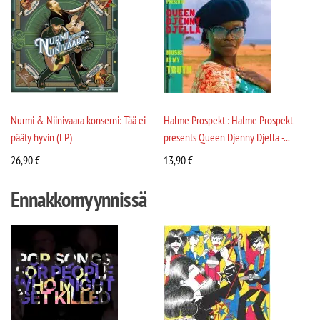
Nurmi & Niinivaara konserni: Tää ei
Halme Prospekt : Halme Prospekt
pääty hyvin (LP)
presents Queen Djenny Djella -...
26,90
€
13,90
€
Ennakkomyynnissä