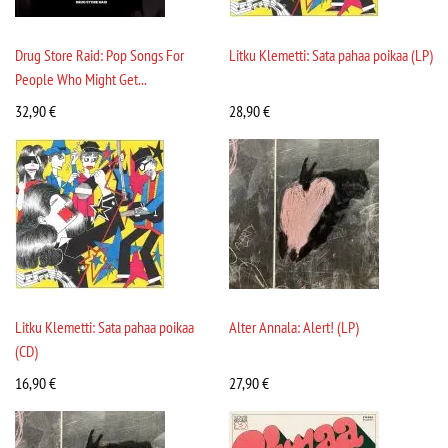
Drug Store Raid: Pop Songs For
Litku Klemetti: Sata pahaa poikaa (LP)
People Who Might Get...
32,90
€
28,90
€
Litku Klemetti: Sata pahaa poikaa
Alter Annala: Alert! (LP)
(CD)
16,90
€
27,90
€