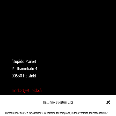
Stupido Market
Porthaninkatu 4
00530 Helsinki
market@stupido.fi
+358 50 4708664
Hallinnoi suostumusta
Avoinna:
Parhaan kokemuksen tarjoamiseksi käytämme teknologioita, kuten evästeitä, tallentaaksemme