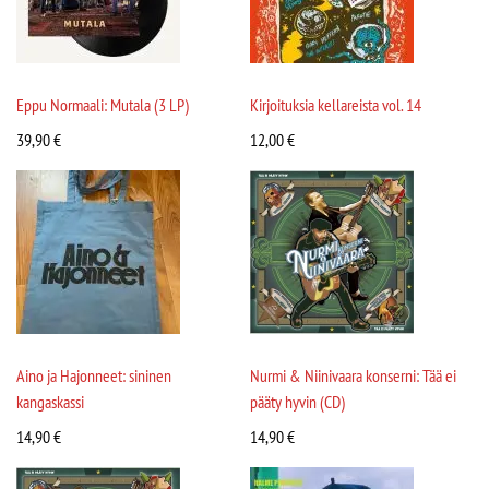
Eppu Normaali: Mutala (3 LP)
Kirjoituksia kellareista vol. 14
39,90
€
12,00
€
Aino ja Hajonneet: sininen
Nurmi & Niinivaara konserni: Tää ei
kangaskassi
pääty hyvin (CD)
14,90
€
14,90
€