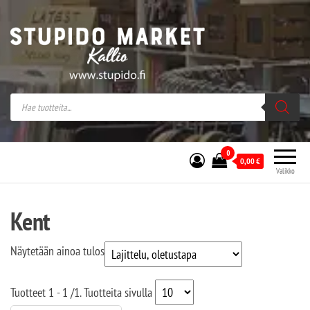
Stupido Market – verkossa ja kivijalassa
Stupido Market on vaihtoehtomusaan
erikoistunut verkko- sekä
kivijalkakauppa Helsingissä Kallion
sydämessä.
0
0,00
€
Valikko
Kent
Näytetään ainoa tulos
Tuotteet
1 - 1
/
1
. Tuotteita sivulla