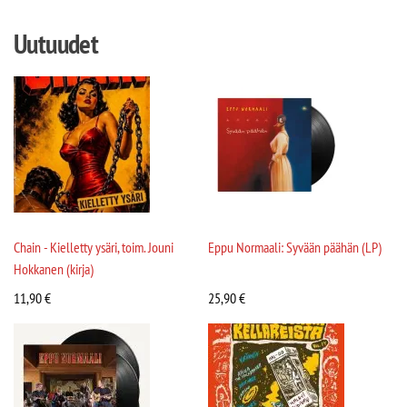
Uutuudet
Chain - Kielletty ysäri, toim. Jouni
Eppu Normaali: Syvään päähän (LP)
Hokkanen (kirja)
11,90
€
25,90
€