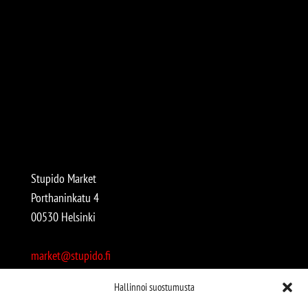
Stupido Market
Porthaninkatu 4
00530 Helsinki
market@stupido.fi
+358 50 4708664
Hallinnoi suostumusta