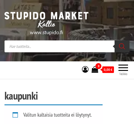
Stupido Market – verkossa ja kivijalassa
Stupido Market on vaihtoehtomusaan
erikoistunut verkko- sekä
kivijalkakauppa Helsingissä Kallion
sydämessä.
0
0,00
€
Valikko
kaupunki
Valitun kaltaisia tuotteita ei löytynyt.