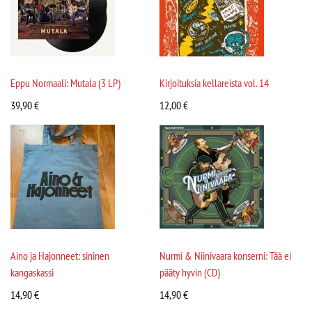
Eppu Normaali: Mutala (3 LP)
Kirjoituksia kellareista vol. 14
39,90
€
12,00
€
Aino ja Hajonneet: sininen
Nurmi & Niinivaara konserni: Tää ei
kangaskassi
pääty hyvin (CD)
14,90
€
14,90
€