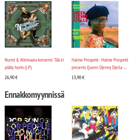
Nurmi & Niinivaara konserni: Tää ei
Halme Prospekt : Halme Prospekt
pääty hyvin (LP)
presents Queen Djenny Djella -...
26,90
€
13,90
€
Ennakkomyynnissä