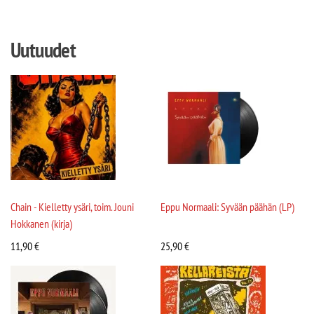
Uutuudet
Chain - Kielletty ysäri, toim. Jouni
Eppu Normaali: Syvään päähän (LP)
Hokkanen (kirja)
11,90
€
25,90
€