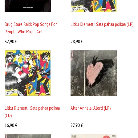
Drug Store Raid: Pop Songs For
Litku Klemetti: Sata pahaa poikaa (LP)
People Who Might Get...
32,90
€
28,90
€
Litku Klemetti: Sata pahaa poikaa
Alter Annala: Alert! (LP)
(CD)
16,90
€
27,90
€