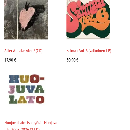
Alter Annala: Alert! (CD)
Saimaa: Vol. 6 (valkoinen LP)
17,90
€
30,90
€
Huojuva Lato: Iso pyörä - Huojuva
lato 2008-2026 (2 CD)