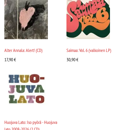
Alter Annala: Alert! (CD)
Saimaa: Vol. 6 (valkoinen LP)
17,90
€
30,90
€
Huojuva Lato: Iso pyörä - Huojuva
lato 2008-2026 (2 CD)