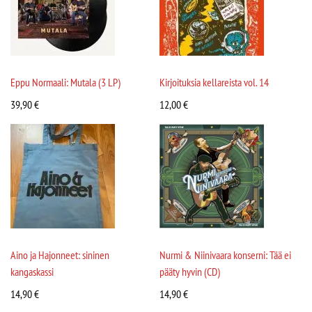
Eppu Normaali: Mutala (3 LP)
Kirjoituksia kellareista vol. 14
39,90
€
12,00
€
Aino ja Hajonneet: sininen
Nurmi & Niinivaara konserni: Tää ei
kangaskassi
pääty hyvin (CD)
14,90
€
14,90
€