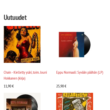
Uutuudet
Chain - Kielletty ysäri, toim. Jouni
Eppu Normaali: Syvään päähän (LP)
Hokkanen (kirja)
11,90
€
25,90
€