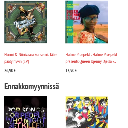
Nurmi & Niinivaara konserni: Tää ei
Halme Prospekt : Halme Prospekt
pääty hyvin (LP)
presents Queen Djenny Djella -...
26,90
€
13,90
€
Ennakkomyynnissä