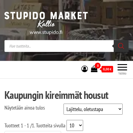
Stupido Market – verkossa ja kivijalassa
Stupido Market on vaihtoehtomusaan
erikoistunut verkko- sekä
kivijalkakauppa Helsingissä Kallion
sydämessä.
0
0,00
€
Valikko
Kaupungin kireimmät housut
Näytetään ainoa tulos
Tuotteet
1 - 1
/
1
. Tuotteita sivulla