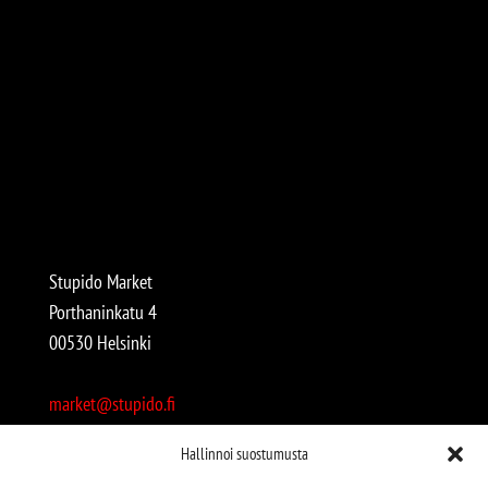
Stupido Market
Porthaninkatu 4
00530 Helsinki
market@stupido.fi
+358 50 4708664
Hallinnoi suostumusta