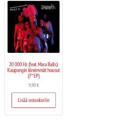
20 000 Hz (feat. Mara Balls):
Kaupungin kireimmät housut
(7″EP)
9,90
€
Lisää ostoskoriin