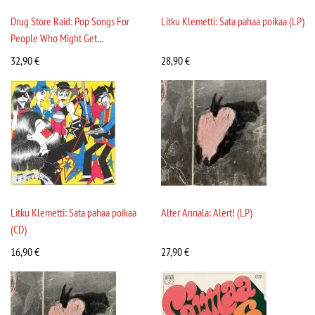
Drug Store Raid: Pop Songs For
Litku Klemetti: Sata pahaa poikaa (LP)
People Who Might Get...
32,90
€
28,90
€
Litku Klemetti: Sata pahaa poikaa
Alter Annala: Alert! (LP)
(CD)
16,90
€
27,90
€