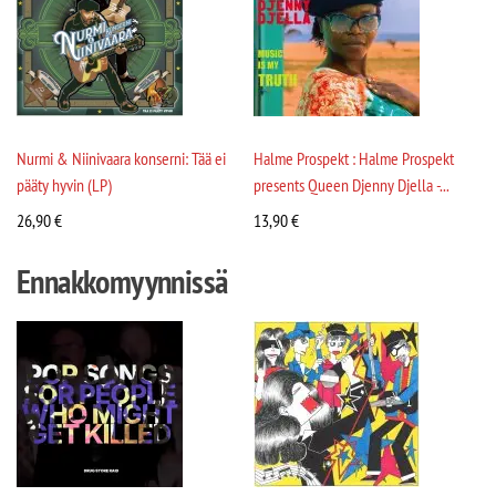
Nurmi & Niinivaara konserni: Tää ei
Halme Prospekt : Halme Prospekt
pääty hyvin (LP)
presents Queen Djenny Djella -...
26,90
€
13,90
€
Ennakkomyynnissä