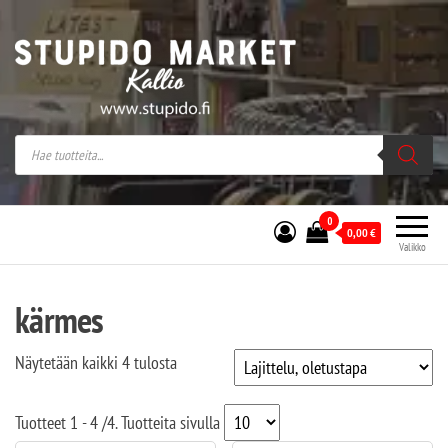
Stupido Market – verkossa ja kivijalassa
Stupido Market on vaihtoehtomusaan
erikoistunut verkko- sekä
kivijalkakauppa Helsingissä Kallion
sydämessä.
0
0,00
€
Valikko
kärmes
Näytetään kaikki 4 tulosta
Tuotteet
1 - 4
/
4
. Tuotteita sivulla