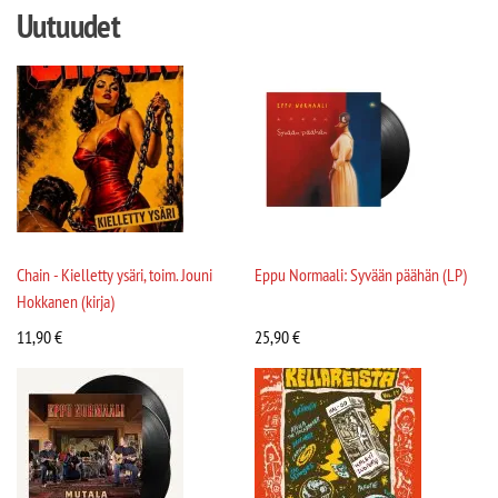
Uutuudet
Chain - Kielletty ysäri, toim. Jouni
Eppu Normaali: Syvään päähän (LP)
Hokkanen (kirja)
11,90
€
25,90
€