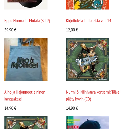
Eppu Normaali: Mutala (3 LP)
Kirjoituksia kellareista vol. 14
39,90
€
12,00
€
Aino ja Hajonneet: sininen
Nurmi & Niinivaara konserni: Tää ei
kangaskassi
pääty hyvin (CD)
14,90
€
14,90
€