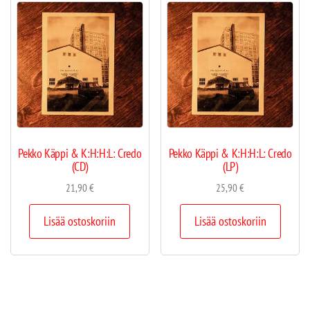
Pekko Käppi & K:H:H:L: Credo
Pekko Käppi & K:H:H:L: Credo
(CD)
(LP)
21,90
€
25,90
€
Lisää ostoskoriin
Lisää ostoskoriin