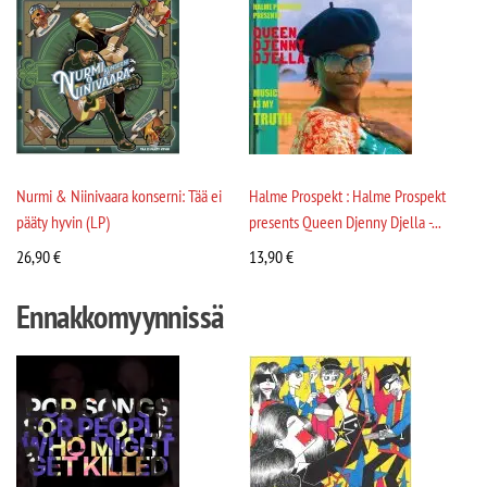
Nurmi & Niinivaara konserni: Tää ei
Halme Prospekt : Halme Prospekt
pääty hyvin (LP)
presents Queen Djenny Djella -...
26,90
€
13,90
€
Ennakkomyynnissä