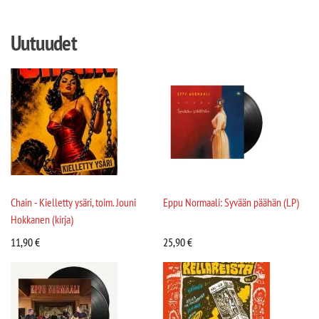
Uutuudet
Chain - Kielletty ysäri, toim. Jouni
Eppu Normaali: Syvään päähän (LP)
Hokkanen (kirja)
11,90
€
25,90
€