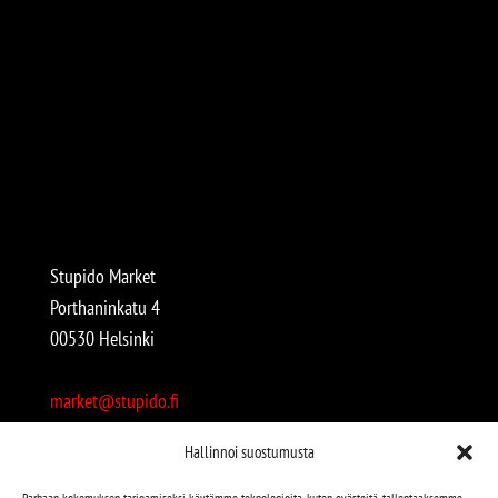
Stupido Market
Porthaninkatu 4
00530 Helsinki
market@stupido.fi
+358 50 4708664
Hallinnoi suostumusta
Avoinna:
Parhaan kokemuksen tarjoamiseksi käytämme teknologioita, kuten evästeitä, tallentaaksemme