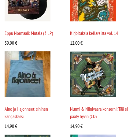
Eppu Normaali: Mutala (3 LP)
Kirjoituksia kellareista vol. 14
39,90
€
12,00
€
Aino ja Hajonneet: sininen
Nurmi & Niinivaara konserni: Tää ei
kangaskassi
pääty hyvin (CD)
14,90
€
14,90
€