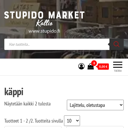
Stupido Market – verkossa ja kivijalassa
Stupido Market on vaihtoehtomusaan
erikoistunut verkko- sekä
kivijalkakauppa Helsingissä Kallion
sydämessä.
0
0,00
€
Valikko
käppi
Näytetään kaikki 2 tulosta
Tuotteet
1 - 2
/
2
. Tuotteita sivulla