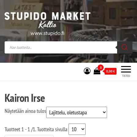
Stupido Market – verkossa ja kivijalassa
Stupido Market on vaihtoehtomusaan
erikoistunut verkko- sekä
kivijalkakauppa Helsingissä Kallion
sydämessä.
0
0,00
€
Valikko
Kairon Irse
Näytetään ainoa tulos
Tuotteet
1 - 1
/
1
. Tuotteita sivulla