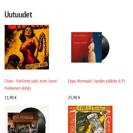
Uutuudet
Chain - Kielletty ysäri, toim. Jouni
Eppu Normaali: Syvään päähän (LP)
Hokkanen (kirja)
11,90
€
25,90
€