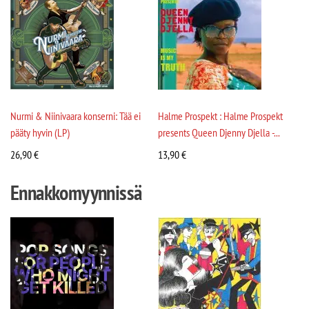
Nurmi & Niinivaara konserni: Tää ei
Halme Prospekt : Halme Prospekt
pääty hyvin (LP)
presents Queen Djenny Djella -...
26,90
€
13,90
€
Ennakkomyynnissä