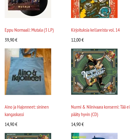
Eppu Normaali: Mutala (3 LP)
Kirjoituksia kellareista vol. 14
39,90
€
12,00
€
Aino ja Hajonneet: sininen
Nurmi & Niinivaara konserni: Tää ei
kangaskassi
pääty hyvin (CD)
14,90
€
14,90
€