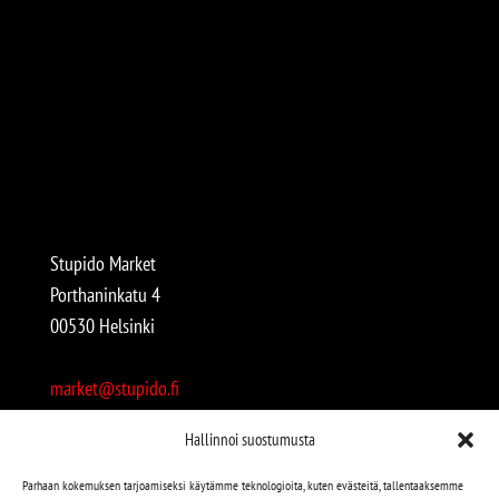
Stupido Market
Porthaninkatu 4
00530 Helsinki
market@stupido.fi
+358 50 4708664
Hallinnoi suostumusta
Avoinna:
Parhaan kokemuksen tarjoamiseksi käytämme teknologioita, kuten evästeitä, tallentaaksemme