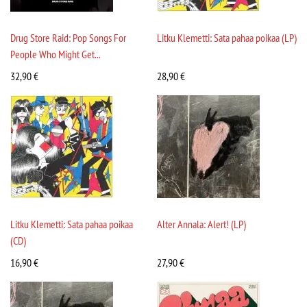
Drug Store Raid: Pop Songs For
Litku Klemetti: Sata pahaa poikaa (LP)
People Who Might Get...
32,90
€
28,90
€
Litku Klemetti: Sata pahaa poikaa
Alter Annala: Alert! (LP)
(CD)
16,90
€
27,90
€