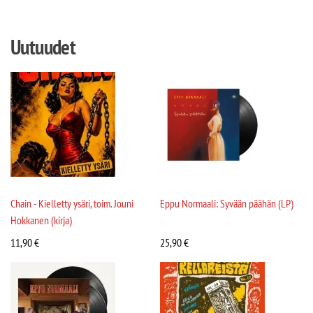
Uutuudet
Chain - Kielletty ysäri, toim. Jouni
Eppu Normaali: Syvään päähän (LP)
Hokkanen (kirja)
11,90
€
25,90
€