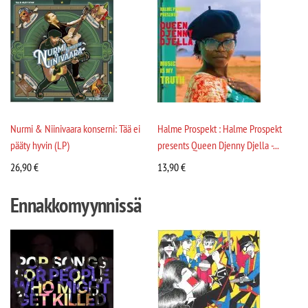
Nurmi & Niinivaara konserni: Tää ei
Halme Prospekt : Halme Prospekt
pääty hyvin (LP)
presents Queen Djenny Djella -...
26,90
€
13,90
€
Ennakkomyynnissä