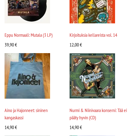
Eppu Normaali: Mutala (3 LP)
Kirjoituksia kellareista vol. 14
39,90
€
12,00
€
Aino ja Hajonneet: sininen
Nurmi & Niinivaara konserni: Tää ei
kangaskassi
pääty hyvin (CD)
14,90
€
14,90
€