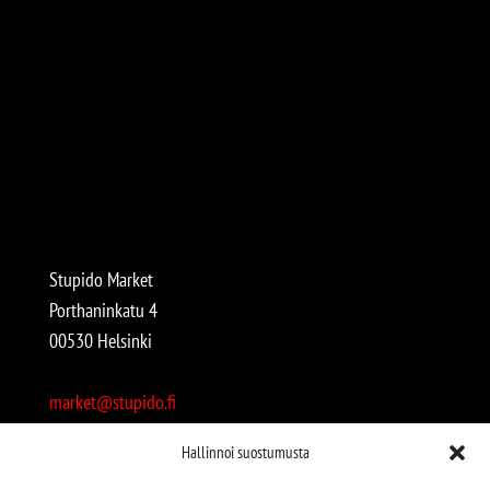
Stupido Market
Porthaninkatu 4
00530 Helsinki
market@stupido.fi
+358 50 4708664
Hallinnoi suostumusta