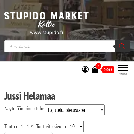
Stupido Market – verkossa ja kivijalassa
Stupido Market on vaihtoehtomusaan
erikoistunut verkko- sekä
kivijalkakauppa Helsingissä Kallion
sydämessä.
0
0,00
€
Valikko
Jussi Helamaa
Näytetään ainoa tulos
Tuotteet
1 - 1
/
1
. Tuotteita sivulla