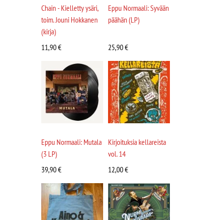
Chain - Kielletty ysäri,
Eppu Normaali: Syvään
toim. Jouni Hokkanen
päähän (LP)
(kirja)
11,90
€
25,90
€
Eppu Normaali: Mutala
Kirjoituksia kellareista
(3 LP)
vol. 14
39,90
€
12,00
€