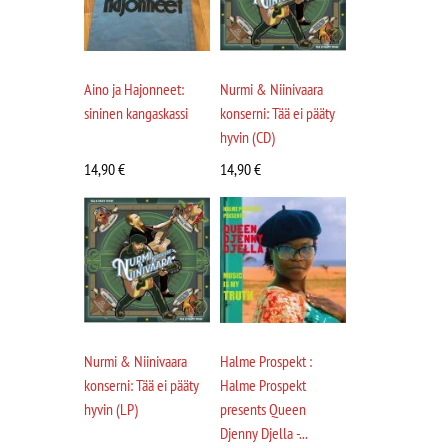
Aino ja Hajonneet:
Nurmi & Niinivaara
sininen kangaskassi
konserni: Tää ei pääty
hyvin (CD)
14,90
€
14,90
€
Nurmi & Niinivaara
Halme Prospekt :
konserni: Tää ei pääty
Halme Prospekt
hyvin (LP)
presents Queen
Djenny Djella -...