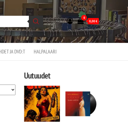
0
0,00
€
EHDET JA DVD:T
HALPALAARI
Uutuudet