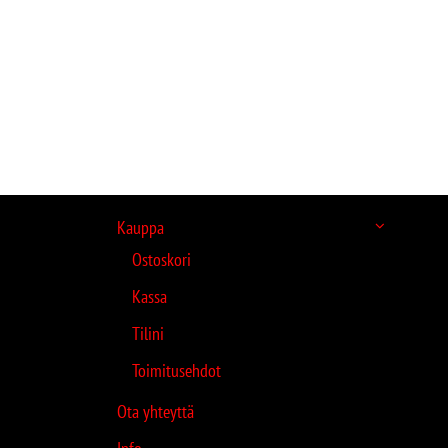
Kauppa
Ostoskori
Kassa
Tilini
Toimitusehdot
Ota yhteyttä