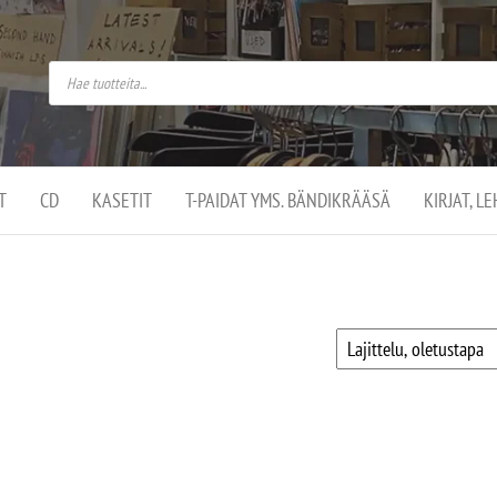
do
arket on
omusaan
t –
ut
ssa
kä
kauppa
ä
lassa
T
CD
KASETIT
T-PAIDAT YMS. BÄNDIKRÄÄSÄ
KIRJAT, L
.