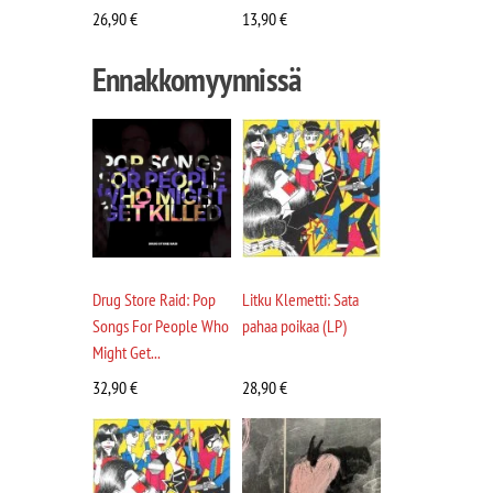
26,90
€
13,90
€
Ennakkomyynnissä
Drug Store Raid: Pop
Litku Klemetti: Sata
Songs For People Who
pahaa poikaa (LP)
Might Get...
32,90
€
28,90
€