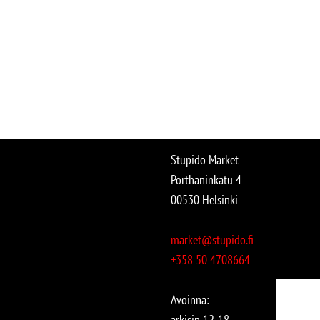
Stupido Market
Porthaninkatu 4
00530 Helsinki
market@stupido.fi
+358 50 4708664
Avoinna:
arkisin 12-18