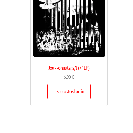
Joukkohauta: s/t (7” EP)
6,90
€
Lisää ostoskoriin