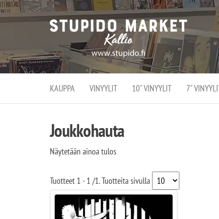
Stupi
Stupido M
vaihtoeht
Marke
erikoistun
verko
verkko- se
kivijalka
ja
Helsingiss
kivija
Kallion
KAUPPA
VINYYLIT
10" VINYYLIT
7" VINYYLI
sydämessä
Joukkohauta
Näytetään ainoa tulos
Tuotteet
1 - 1
/
1
. Tuotteita sivulla