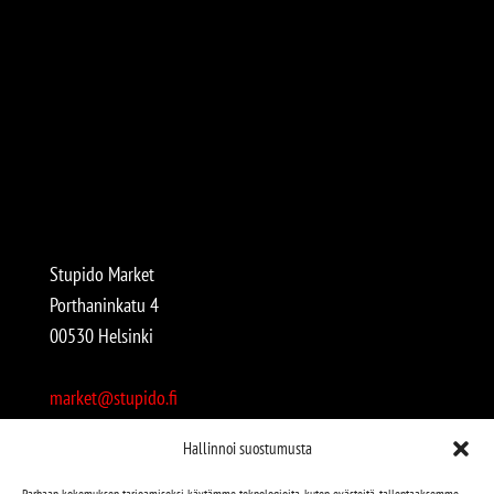
Stupido Market
Porthaninkatu 4
00530 Helsinki
market@stupido.fi
+358 50 4708664
Hallinnoi suostumusta
Avoinna:
Parhaan kokemuksen tarjoamiseksi käytämme teknologioita, kuten evästeitä, tallentaaksemme