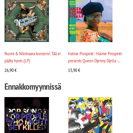
Nurmi & Niinivaara konserni: Tää ei
Halme Prospekt : Halme Prospekt
pääty hyvin (LP)
presents Queen Djenny Djella -...
26,90
€
13,90
€
Ennakkomyynnissä