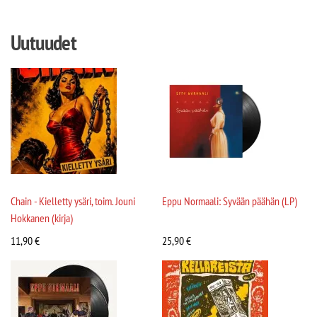
Uutuudet
Chain - Kielletty ysäri, toim. Jouni
Eppu Normaali: Syvään päähän (LP)
Hokkanen (kirja)
11,90
€
25,90
€