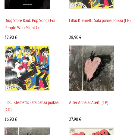
Drug Store Raid: Pop Songs For
Litku Klemetti: Sata pahaa poikaa (LP)
People Who Might Get...
32,90
€
28,90
€
Litku Klemetti: Sata pahaa poikaa
Alter Annala: Alert! (LP)
(CD)
16,90
€
27,90
€