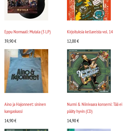
Eppu Normaali: Mutala (3 LP)
Kirjoituksia kellareista vol. 14
39,90
€
12,00
€
Aino ja Hajonneet: sininen
Nurmi & Niinivaara konserni: Tää ei
kangaskassi
pääty hyvin (CD)
14,90
€
14,90
€