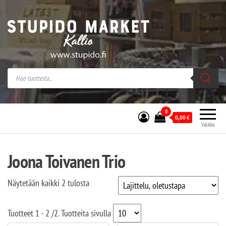
Stupido Market – verkossa ja kivijalassa
Stupido Market on vaihtoehtomusaan
erikoistunut verkko- sekä
kivijalkakauppa Helsingissä Kallion
sydämessä.
0
0,00
€
Valikko
Joona Toivanen Trio
Näytetään kaikki 2 tulosta
Tuotteet
1 - 2
/
2
. Tuotteita sivulla