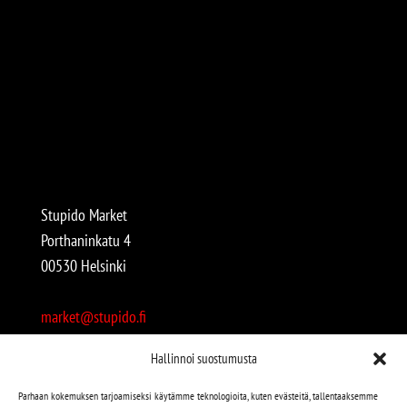
Stupido Market
Porthaninkatu 4
00530 Helsinki
market@stupido.fi
+358 50 4708664
Hallinnoi suostumusta
Avoinna:
Parhaan kokemuksen tarjoamiseksi käytämme teknologioita, kuten evästeitä, tallentaaksemme