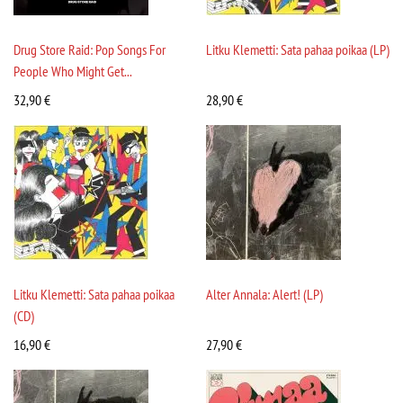
Drug Store Raid: Pop Songs For
Litku Klemetti: Sata pahaa poikaa (LP)
People Who Might Get...
32,90
€
28,90
€
Litku Klemetti: Sata pahaa poikaa
Alter Annala: Alert! (LP)
(CD)
16,90
€
27,90
€