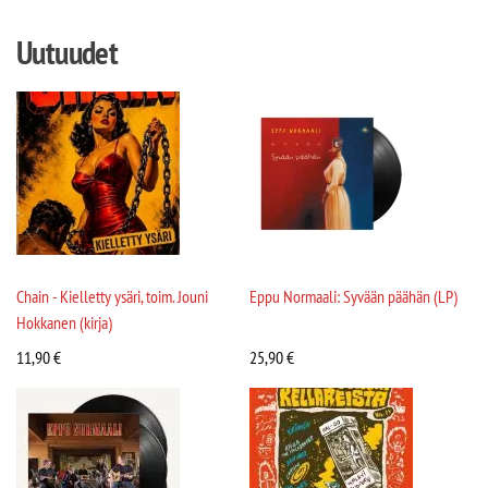
Uutuudet
Chain - Kielletty ysäri, toim. Jouni
Eppu Normaali: Syvään päähän (LP)
Hokkanen (kirja)
11,90
€
25,90
€