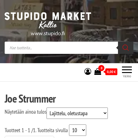
Stupido Market – verkossa ja kivijalassa
Stupido Market on vaihtoehtomusaan
erikoistunut verkko- sekä
kivijalkakauppa Helsingissä Kallion
sydämessä.
0
0,00
€
Valikko
Joe Strummer
Näytetään ainoa tulos
Tuotteet
1 - 1
/
1
. Tuotteita sivulla