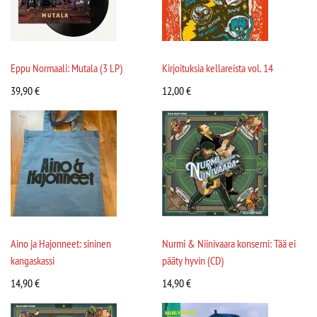
Eppu Normaali: Mutala (3 LP)
Kirjoituksia kellareista vol. 14
39,90
€
12,00
€
Aino ja Hajonneet: sininen
Nurmi & Niinivaara konserni: Tää ei
kangaskassi
pääty hyvin (CD)
14,90
€
14,90
€