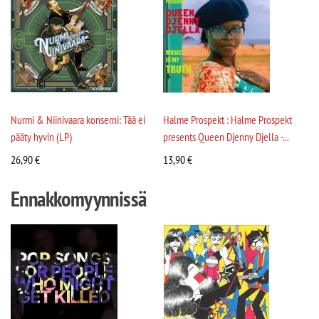
Nurmi & Niinivaara konserni: Tää ei
Halme Prospekt : Halme Prospekt
pääty hyvin (LP)
presents Queen Djenny Djella -...
26,90
€
13,90
€
Ennakkomyynnissä