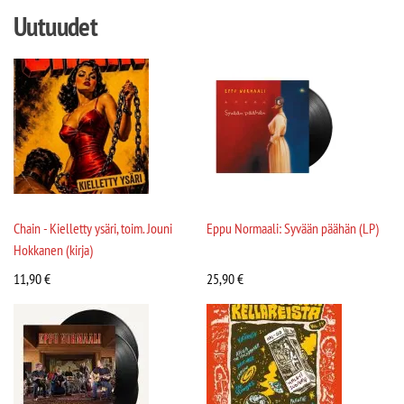
Uutuudet
Chain - Kielletty ysäri, toim. Jouni
Eppu Normaali: Syvään päähän (LP)
Hokkanen (kirja)
11,90
€
25,90
€