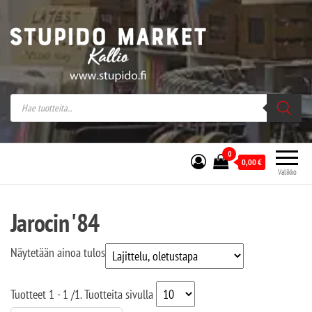
Stupido Market – verkossa ja kivijalassa
Stupido Market on vaihtoehtomusaan
erikoistunut verkko- sekä
kivijalkakauppa Helsingissä Kallion
sydämessä.
0
0,00
€
Valikko
Jarocin '84
Näytetään ainoa tulos
Tuotteet
1 - 1
/
1
. Tuotteita sivulla