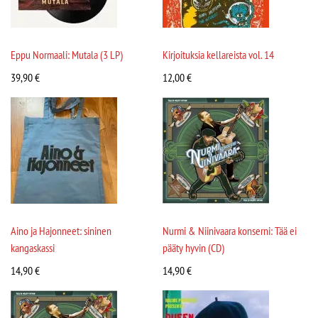
Eppu Normaali: Mutala (3 LP)
Kirjoituksia kellareista vol. 14
39,90
€
12,00
€
Aino ja Hajonneet: sininen
Nurmi & Niinivaara konserni: Tää ei
kangaskassi
pääty hyvin (CD)
14,90
€
14,90
€