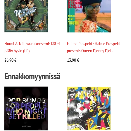
Nurmi & Niinivaara konserni: Tää ei
Halme Prospekt : Halme Prospekt
pääty hyvin (LP)
presents Queen Djenny Djella -...
26,90
€
13,90
€
Ennakkomyynnissä