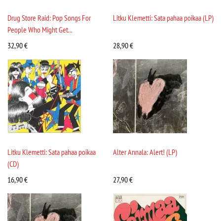
Drug Store Raid: Pop Songs For
Litku Klemetti: Sata pahaa poikaa (LP)
People Who Might Get...
32,90
€
28,90
€
Litku Klemetti: Sata pahaa poikaa
Alter Annala: Alert! (LP)
(CD)
16,90
€
27,90
€