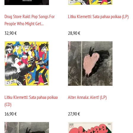
Drug Store Raid: Pop Songs For
Litku Klemetti: Sata pahaa poikaa (LP)
People Who Might Get...
32,90
€
28,90
€
Litku Klemetti: Sata pahaa poikaa
Alter Annala: Alert! (LP)
(CD)
16,90
€
27,90
€