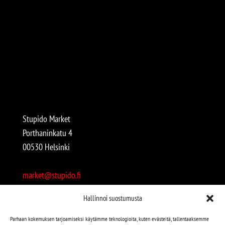
Stupido Market
Porthaninkatu 4
00530 Helsinki
market@stupido.fi
+358 50 4708664
Hallinnoi suostumusta
Avoinna:
Parhaan kokemuksen tarjoamiseksi käytämme teknologioita, kuten evästeitä, tallentaaksemme