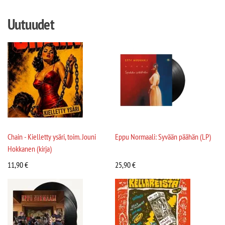
Uutuudet
Chain - Kielletty ysäri, toim. Jouni
Eppu Normaali: Syvään päähän (LP)
Hokkanen (kirja)
11,90
€
25,90
€