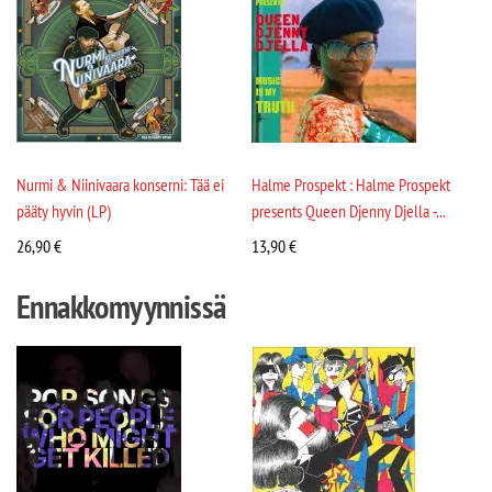
Nurmi & Niinivaara konserni: Tää ei
Halme Prospekt : Halme Prospekt
pääty hyvin (LP)
presents Queen Djenny Djella -...
26,90
€
13,90
€
Ennakkomyynnissä