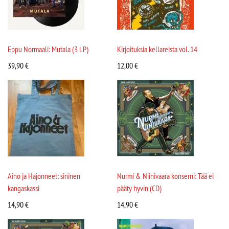
Eppu Normaali: Mutala (3 LP)
Kirjoituksia kellareista vol. 14
39,90
€
12,00
€
Aino ja Hajonneet: sininen
Nurmi & Niinivaara konserni: Tää ei
kangaskassi
pääty hyvin (CD)
14,90
€
14,90
€