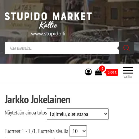
Stupido Market – verkossa ja kivijalassa
Stupido Market on vaihtoehtomusaan
erikoistunut verkko- sekä
kivijalkakauppa Helsingissä Kallion
sydämessä.
0
0,00
€
Valikko
Jarkko Jokelainen
Näytetään ainoa tulos
Tuotteet
1 - 1
/
1
. Tuotteita sivulla