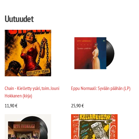
Uutuudet
Chain - Kielletty ysäri, toim. Jouni
Eppu Normaali: Syvään päähän (LP)
Hokkanen (kirja)
11,90
€
25,90
€