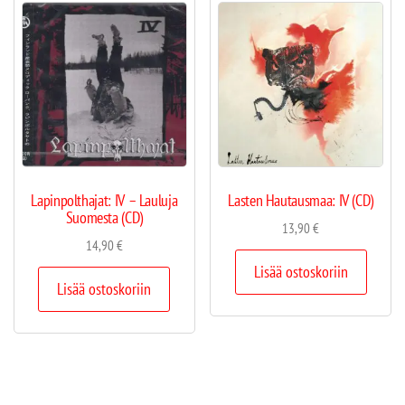
Lapinpolthajat: IV – Lauluja
Lasten Hautausmaa: IV (CD)
Suomesta (CD)
13,90
€
14,90
€
Lisää ostoskoriin
Lisää ostoskoriin