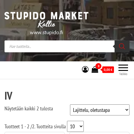
Stupido Market – verkossa ja kivijalassa
Stupido Market on vaihtoehtomusaan
erikoistunut verkko- sekä
kivijalkakauppa Helsingissä Kallion
sydämessä.
0
0,00
€
Valikko
IV
Näytetään kaikki 2 tulosta
Tuotteet
1 - 2
/
2
. Tuotteita sivulla