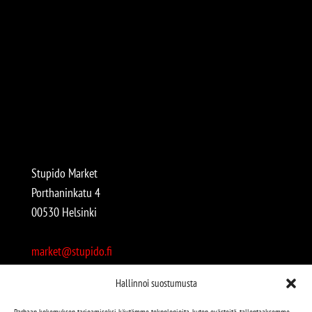
Stupido Market
Porthaninkatu 4
00530 Helsinki
market@stupido.fi
+358 50 4708664
Hallinnoi suostumusta
Avoinna:
Parhaan kokemuksen tarjoamiseksi käytämme teknologioita, kuten evästeitä, tallentaaksemme