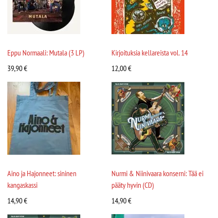
Eppu Normaali: Mutala (3 LP)
Kirjoituksia kellareista vol. 14
39,90
€
12,00
€
Aino ja Hajonneet: sininen
Nurmi & Niinivaara konserni: Tää ei
kangaskassi
pääty hyvin (CD)
14,90
€
14,90
€