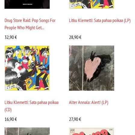
Drug Store Raid: Pop Songs For
Litku Klemetti: Sata pahaa poikaa (LP)
People Who Might Get...
32,90
€
28,90
€
Litku Klemetti: Sata pahaa poikaa
Alter Annala: Alert! (LP)
(CD)
16,90
€
27,90
€