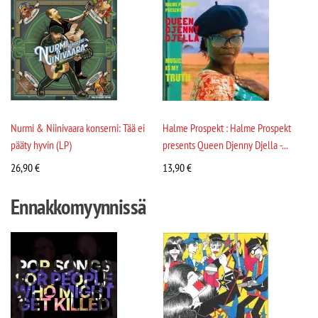
Nurmi & Niinivaara konserni: Tää ei
Halme Prospekt : Halme Prospekt
pääty hyvin (LP)
presents Queen Djenny Djella -...
26,90
€
13,90
€
Ennakkomyynnissä