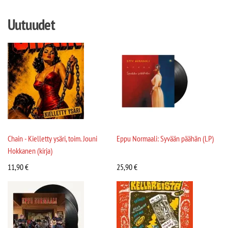
Uutuudet
Chain - Kielletty ysäri, toim. Jouni
Eppu Normaali: Syvään päähän (LP)
Hokkanen (kirja)
11,90
€
25,90
€