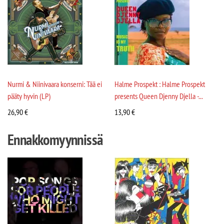
Nurmi & Niinivaara konserni: Tää ei
Halme Prospekt : Halme Prospekt
pääty hyvin (LP)
presents Queen Djenny Djella -...
26,90
€
13,90
€
Ennakkomyynnissä