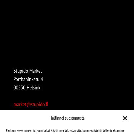
Stupido Market
Porthaninkatu 4
00530 Helsinki
market@stupido.fi
+358 50 4708664
Hallinnoi suostumusta
Avoinna:
Parhaan kokemuksen tarjoamiseksi käytämme teknologioita, kuten evästeitä, tallentaaksemme