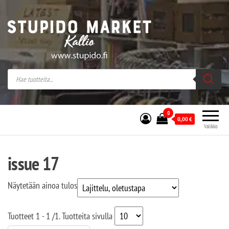
Stupido Market – verkossa ja kivijalassa
Stupido Market on vaihtoehtomusaan
erikoistunut verkko- sekä
kivijalkakauppa Helsingissä Kallion
sydämessä.
0
0,00
€
Valikko
issue 17
Näytetään ainoa tulos
Tuotteet
1 - 1
/
1
. Tuotteita sivulla