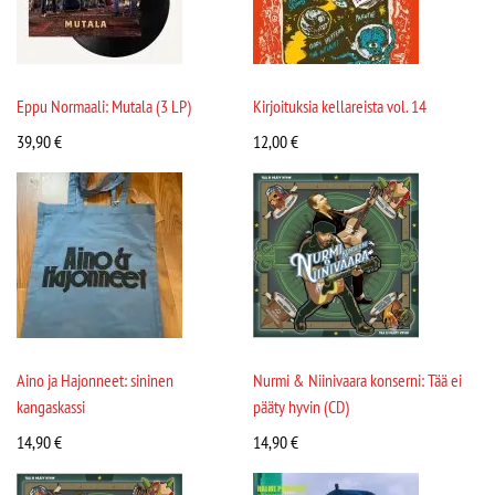
Eppu Normaali: Mutala (3 LP)
Kirjoituksia kellareista vol. 14
39,90
€
12,00
€
Aino ja Hajonneet: sininen
Nurmi & Niinivaara konserni: Tää ei
kangaskassi
pääty hyvin (CD)
14,90
€
14,90
€