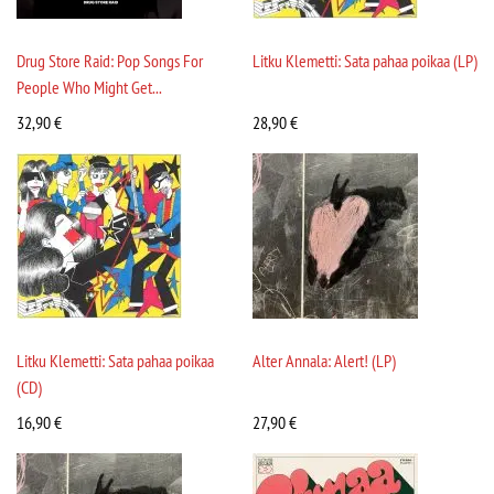
Drug Store Raid: Pop Songs For
Litku Klemetti: Sata pahaa poikaa (LP)
People Who Might Get...
32,90
€
28,90
€
Litku Klemetti: Sata pahaa poikaa
Alter Annala: Alert! (LP)
(CD)
16,90
€
27,90
€